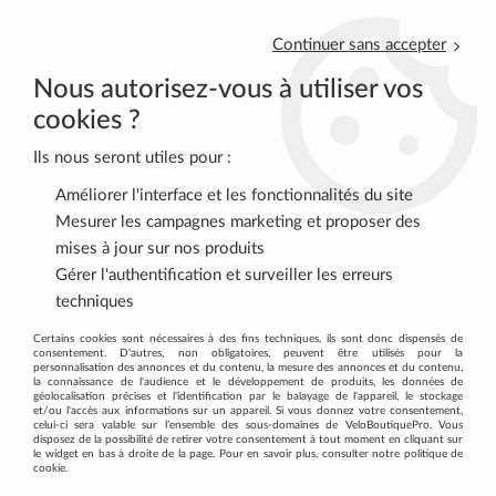
Continuer sans accepter
Nous autorisez-vous à utiliser vos
cookies ?
Ils nous seront utiles pour :
0
Améliorer l'interface et les fonctionnalités du site
Mesurer les campagnes marketing et proposer des
mises à jour sur nos produits
Accueil
>
VELOS COMPLETS
>
VELOS DE ROUTE
>
Gérer l'authentification et surveiller les erreurs
Vélos de Route Sunn
techniques
VÉLOS DE ROUTE SUNN : L'ÉLITE DU
Certains cookies sont nécessaires à des fins techniques, ils sont donc dispensés de
consentement. D'autres, non obligatoires, peuvent être utilisés pour la
CYCLISME EN FRANCE
personnalisation des annonces et du contenu, la mesure des annonces et du contenu,
la connaissance de l'audience et le développement de produits, les données de
géolocalisation précises et l'identification par le balayage de l'appareil, le stockage
Vélos de route Sunn : L'Excellence du
et/ou l'accès aux informations sur un appareil. Si vous donnez votre consentement,
celui-ci sera valable sur l’ensemble des sous-domaines de VeloBoutiquePro. Vous
cyclisme français
disposez de la possibilité de retirer votre consentement à tout moment en cliquant sur
le widget en bas à droite de la page. Pour en savoir plus, consulter notre politique de
cookie.
Marque cycliste française n°1 aujourd'hui :