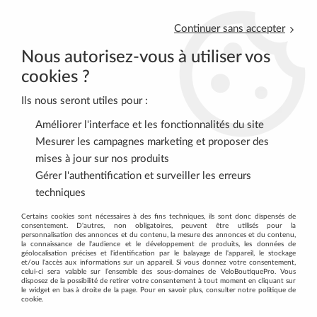
Continuer sans accepter
Nous autorisez-vous à utiliser vos
cookies ?
Ils nous seront utiles pour :
0
Améliorer l'interface et les fonctionnalités du site
Mesurer les campagnes marketing et proposer des
mises à jour sur nos produits
Accueil
>
VTT
Gérer l'authentification et surveiller les erreurs
techniques
PIÈCES POUR VTT : TROUVEZ
Certains cookies sont nécessaires à des fins techniques, ils sont donc dispensés de
consentement. D'autres, non obligatoires, peuvent être utilisés pour la
L'ÉQUIPEMENT PARFAIT AVEC NOS
personnalisation des annonces et du contenu, la mesure des annonces et du contenu,
la connaissance de l'audience et le développement de produits, les données de
PIÈCES DE QUALITÉ
géolocalisation précises et l'identification par le balayage de l'appareil, le stockage
et/ou l'accès aux informations sur un appareil. Si vous donnez votre consentement,
celui-ci sera valable sur l’ensemble des sous-domaines de VeloBoutiquePro. Vous
Perfectionnez votre VTT avec notre
disposez de la possibilité de retirer votre consentement à tout moment en cliquant sur
le widget en bas à droite de la page. Pour en savoir plus, consulter notre politique de
catalogue complet de pièces
cookie.