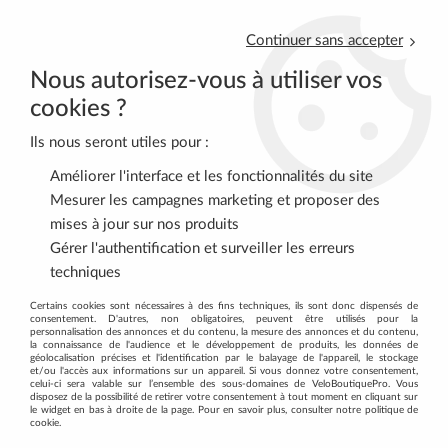
Continuer sans accepter
Nous autorisez-vous à utiliser vos
cookies ?
Ils nous seront utiles pour :
0
Améliorer l'interface et les fonctionnalités du site
Mesurer les campagnes marketing et proposer des
mises à jour sur nos produits
Accueil
>
Satisfait ou Remboursé
Gérer l'authentification et surveiller les erreurs
techniques
VOTRE SATISFACTION, NOTRE
Certains cookies sont nécessaires à des fins techniques, ils sont donc dispensés de
consentement. D'autres, non obligatoires, peuvent être utilisés pour la
PRIORITÉ
personnalisation des annonces et du contenu, la mesure des annonces et du contenu,
la connaissance de l'audience et le développement de produits, les données de
géolocalisation précises et l'identification par le balayage de l'appareil, le stockage
et/ou l'accès aux informations sur un appareil. Si vous donnez votre consentement,
celui-ci sera valable sur l’ensemble des sous-domaines de VeloBoutiquePro. Vous
disposez de la possibilité de retirer votre consentement à tout moment en cliquant sur
le widget en bas à droite de la page. Pour en savoir plus, consulter notre politique de
cookie.