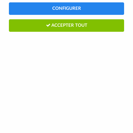
gamme route Orbea 2027
selon votre pratique, votre niveau et
CONFIGURER
votre budget.
ACCEPTER TOUT
TRIER & FILTRER
18 articles
ORBEA