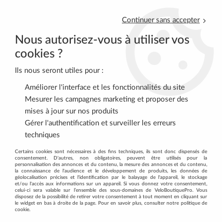
Continuer sans accepter
Nous autorisez-vous à utiliser vos
cookies ?
Ils nous seront utiles pour :
0
Améliorer l'interface et les fonctionnalités du site
Mesurer les campagnes marketing et proposer des
mises à jour sur nos produits
Accueil
>
VELOS COMPLETS
>
VELOS DE ROUTE
>
Gérer l'authentification et surveiller les erreurs
Vélos de Route Orbea 2027
techniques
VÉLOS DE ROUTE ORBEA 2027
Certains cookies sont nécessaires à des fins techniques, ils sont donc dispensés de
consentement. D'autres, non obligatoires, peuvent être utilisés pour la
personnalisation des annonces et du contenu, la mesure des annonces et du contenu,
Retrouvez les
vélos de route Orbea 2027 sur
la connaissance de l'audience et le développement de produits, les données de
géolocalisation précises et l'identification par le balayage de l'appareil, le stockage
VeloBoutiquePro.com
et/ou l'accès aux informations sur un appareil. Si vous donnez votre consentement,
celui-ci sera valable sur l’ensemble des sous-domaines de VeloBoutiquePro. Vous
disposez de la possibilité de retirer votre consentement à tout moment en cliquant sur
C'est ici que vous retrouverez un vélo léger pour grimper, un
le widget en bas à droite de la page. Pour en savoir plus, consulter notre politique de
modèle aéro pour rouler vite, ou un route confortable pour les
cookie.
longues distances. Cette catégorie vous aide à comparer la