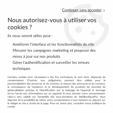
Continuer sans accepter
Nous autorisez-vous à utiliser vos
cookies ?
Ils nous seront utiles pour :
0
Améliorer l'interface et les fonctionnalités du site
Mesurer les campagnes marketing et proposer des
mises à jour sur nos produits
Accueil
>
VELOS COMPLETS
>
VELOS DE ROUTE
>
Gérer l'authentification et surveiller les erreurs
Vélos de Route Sunn
>
Sunn Asphalt S2 2025
techniques
Certains cookies sont nécessaires à des fins techniques, ils sont donc dispensés de
Promo
-
25
%
consentement. D'autres, non obligatoires, peuvent être utilisés pour la
personnalisation des annonces et du contenu, la mesure des annonces et du contenu,
la connaissance de l'audience et le développement de produits, les données de
géolocalisation précises et l'identification par le balayage de l'appareil, le stockage
et/ou l'accès aux informations sur un appareil. Si vous donnez votre consentement,
celui-ci sera valable sur l’ensemble des sous-domaines de VeloBoutiquePro. Vous
disposez de la possibilité de retirer votre consentement à tout moment en cliquant sur
le widget en bas à droite de la page. Pour en savoir plus, consulter notre politique de
cookie.