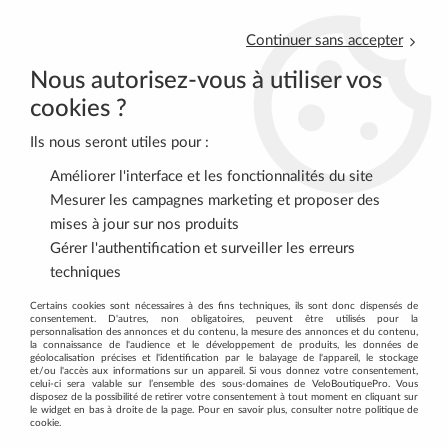
Continuer sans accepter
Nous autorisez-vous à utiliser vos
cookies ?
Ils nous seront utiles pour :
0
Améliorer l'interface et les fonctionnalités du site
Mesurer les campagnes marketing et proposer des
mises à jour sur nos produits
Accueil
>
Livraison-SAV
Gérer l'authentification et surveiller les erreurs
techniques
TOUTES LES INFORMATIONS UTILES
Certains cookies sont nécessaires à des fins techniques, ils sont donc dispensés de
consentement. D'autres, non obligatoires, peuvent être utilisés pour la
SUR LES LIVRAISONS ET NOTRE SAV
personnalisation des annonces et du contenu, la mesure des annonces et du contenu,
la connaissance de l'audience et le développement de produits, les données de
géolocalisation précises et l'identification par le balayage de l'appareil, le stockage
Retrait magasin
et/ou l'accès aux informations sur un appareil. Si vous donnez votre consentement,
celui-ci sera valable sur l’ensemble des sous-domaines de VeloBoutiquePro. Vous
disposez de la possibilité de retirer votre consentement à tout moment en cliquant sur
Il vous est possible de venir récupérer votre commande (vélos
le widget en bas à droite de la page. Pour en savoir plus, consulter notre politique de
uniquement) à notre Show-Room de Cholet (49300), 109 rue
cookie.
d'Alsace (
voir plan
) , uniquement sur RDV (tél au 02 41 65 90