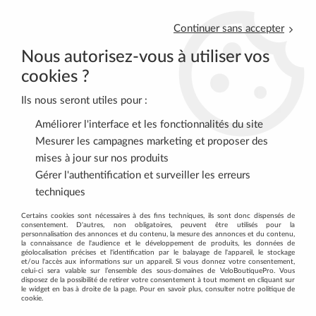
Continuer sans accepter
Nous autorisez-vous à utiliser vos
cookies ?
Ils nous seront utiles pour :
0
Améliorer l'interface et les fonctionnalités du site
Mesurer les campagnes marketing et proposer des
mises à jour sur nos produits
Accueil
>
Toutes les marques...
Gérer l'authentification et surveiller les erreurs
techniques
TOUTES LES MARQUES...
Certains cookies sont nécessaires à des fins techniques, ils sont donc dispensés de
consentement. D'autres, non obligatoires, peuvent être utilisés pour la
personnalisation des annonces et du contenu, la mesure des annonces et du contenu,
la connaissance de l'audience et le développement de produits, les données de
géolocalisation précises et l'identification par le balayage de l'appareil, le stockage
A
et/ou l'accès aux informations sur un appareil. Si vous donnez votre consentement,
Abus
celui-ci sera valable sur l’ensemble des sous-domaines de VeloBoutiquePro. Vous
P
disposez de la possibilité de retirer votre consentement à tout moment en cliquant sur
Agm Tec
le widget en bas à droite de la page. Pour en savoir plus, consulter notre politique de
K
P2R
cookie.
Kenny
E
Pearl Izu
B