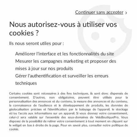
Continuer sans accepter
Nous autorisez-vous à utiliser vos
cookies ?
Ils nous seront utiles pour :
0
Améliorer l'interface et les fonctionnalités du site
Mesurer les campagnes marketing et proposer des
mises à jour sur nos produits
Accueil
>
Découvrez tous les produits de la marque SIGMA
Gérer l'authentification et surveiller les erreurs
techniques
DÉCOUVREZ TOUS LES PRODUITS DE
Certains cookies sont nécessaires à des fins techniques, ils sont donc dispensés de
consentement. D'autres, non obligatoires, peuvent être utilisés pour la
LA MARQUE SIGMA
personnalisation des annonces et du contenu, la mesure des annonces et du contenu,
la connaissance de l'audience et le développement de produits, les données de
géolocalisation précises et l'identification par le balayage de l'appareil, le stockage
et/ou l'accès aux informations sur un appareil. Si vous donnez votre consentement,
FILTRER
celui-ci sera valable sur l’ensemble des sous-domaines de VeloBoutiquePro. Vous
disposez de la possibilité de retirer votre consentement à tout moment en cliquant sur
le widget en bas à droite de la page. Pour en savoir plus, consulter notre politique de
cookie.