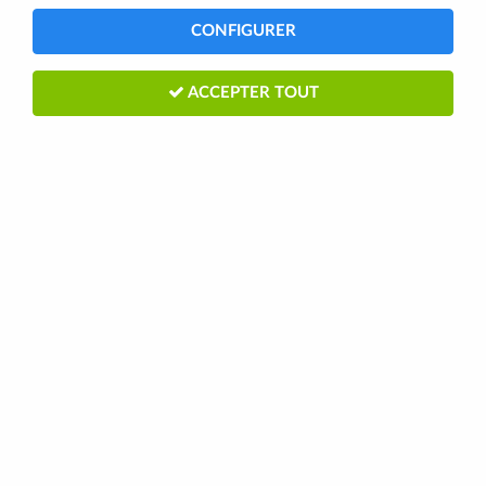
3 articles sur
3
CONFIGURER
ACCEPTER TOUT
SIGMA
Pile Lithium 3V - CR 2032
3,50 €
5,00 €