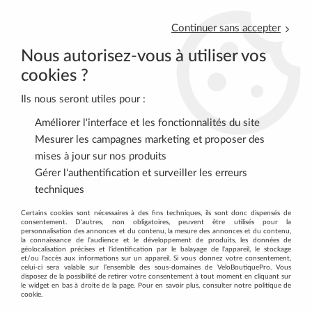
Continuer sans accepter
Nous autorisez-vous à utiliser vos
cookies ?
Ils nous seront utiles pour :
0
Améliorer l'interface et les fonctionnalités du site
Mesurer les campagnes marketing et proposer des
mises à jour sur nos produits
Accueil
>
Découvrez tous les produits de la marque KLICKFIX
Gérer l'authentification et surveiller les erreurs
techniques
DÉCOUVREZ TOUS LES PRODUITS DE
Certains cookies sont nécessaires à des fins techniques, ils sont donc dispensés de
consentement. D'autres, non obligatoires, peuvent être utilisés pour la
LA MARQUE KLICKFIX
personnalisation des annonces et du contenu, la mesure des annonces et du contenu,
la connaissance de l'audience et le développement de produits, les données de
géolocalisation précises et l'identification par le balayage de l'appareil, le stockage
et/ou l'accès aux informations sur un appareil. Si vous donnez votre consentement,
FILTRER
celui-ci sera valable sur l’ensemble des sous-domaines de VeloBoutiquePro. Vous
disposez de la possibilité de retirer votre consentement à tout moment en cliquant sur
le widget en bas à droite de la page. Pour en savoir plus, consulter notre politique de
cookie.