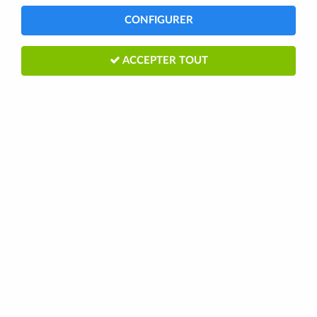
48 articles sur
182
CONFIGURER
ACCEPTER TOUT
KLICKFIX
Collier Ø 22-26mm KLICKFIX (lot de 2)
2,65 €
2,95 €