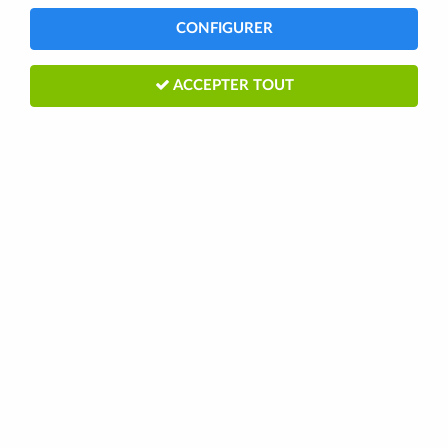
1 article sur
1
CONFIGURER
ACCEPTER TOUT
SKS
JOINT DE POMPE A PIED Presta SKS
RENKOMPRESSOR
3
Avis
2,95 €