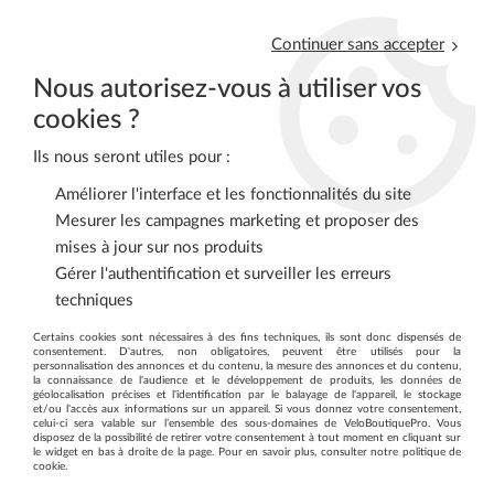
Continuer sans accepter
Nous autorisez-vous à utiliser vos
cookies ?
Ils nous seront utiles pour :
0
Améliorer l'interface et les fonctionnalités du site
Mesurer les campagnes marketing et proposer des
mises à jour sur nos produits
Accueil
>
Découvrez tous les produits de la marque SKS
Gérer l'authentification et surveiller les erreurs
techniques
DÉCOUVREZ TOUS LES PRODUITS DE
Certains cookies sont nécessaires à des fins techniques, ils sont donc dispensés de
consentement. D'autres, non obligatoires, peuvent être utilisés pour la
LA MARQUE SKS
personnalisation des annonces et du contenu, la mesure des annonces et du contenu,
la connaissance de l'audience et le développement de produits, les données de
géolocalisation précises et l'identification par le balayage de l'appareil, le stockage
et/ou l'accès aux informations sur un appareil. Si vous donnez votre consentement,
FILTRER
celui-ci sera valable sur l’ensemble des sous-domaines de VeloBoutiquePro. Vous
disposez de la possibilité de retirer votre consentement à tout moment en cliquant sur
le widget en bas à droite de la page. Pour en savoir plus, consulter notre politique de
cookie.