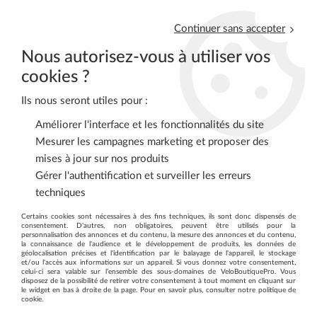
Continuer sans accepter
Nous autorisez-vous à utiliser vos
cookies ?
Ils nous seront utiles pour :
0
Améliorer l'interface et les fonctionnalités du site
Mesurer les campagnes marketing et proposer des
mises à jour sur nos produits
Accueil
>
Découvrez tous les produits de la marque MAXXIS
Gérer l'authentification et surveiller les erreurs
techniques
DÉCOUVREZ TOUS LES PRODUITS DE
Certains cookies sont nécessaires à des fins techniques, ils sont donc dispensés de
consentement. D'autres, non obligatoires, peuvent être utilisés pour la
LA MARQUE MAXXIS
personnalisation des annonces et du contenu, la mesure des annonces et du contenu,
la connaissance de l'audience et le développement de produits, les données de
géolocalisation précises et l'identification par le balayage de l'appareil, le stockage
et/ou l'accès aux informations sur un appareil. Si vous donnez votre consentement,
FILTRER
celui-ci sera valable sur l’ensemble des sous-domaines de VeloBoutiquePro. Vous
disposez de la possibilité de retirer votre consentement à tout moment en cliquant sur
le widget en bas à droite de la page. Pour en savoir plus, consulter notre politique de
cookie.