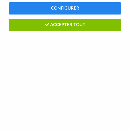
Aucune correspondance trouvée
CONFIGURER
ACCEPTER TOUT
Paiement
sécurisé
en 3 ou 4
Livraison France
fois par CB
Europe - Monde
Retrait en
Retours articles dès 3€
boutique
via Point Relais