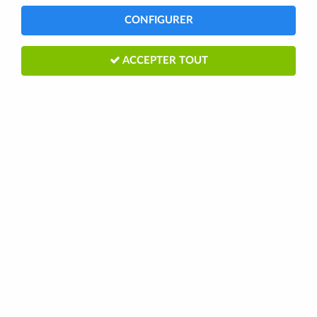
CONFIGURER
91 articles
ACCEPTER TOUT
BBB
Plaquettes de freins frittées type Avid
Elixir, SRAM XX et SRAM XO BBS-441S
BBB
2
Avis
19,95 €