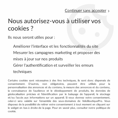
Continuer sans accepter
Nous autorisez-vous à utiliser vos
cookies ?
Ils nous seront utiles pour :
0
Améliorer l'interface et les fonctionnalités du site
Mesurer les campagnes marketing et proposer des
mises à jour sur nos produits
Accueil
>
VTT
>
FREINS
>
Plaquettes de freins à disque
Gérer l'authentification et surveiller les erreurs
techniques
DÉCOUVREZ TOUTE NOTRE GAMME DE
Certains cookies sont nécessaires à des fins techniques, ils sont donc dispensés de
consentement. D'autres, non obligatoires, peuvent être utilisés pour la
PLAQUETTES DE FREINS À DISQUE
personnalisation des annonces et du contenu, la mesure des annonces et du contenu,
la connaissance de l'audience et le développement de produits, les données de
géolocalisation précises et l'identification par le balayage de l'appareil, le stockage
et/ou l'accès aux informations sur un appareil. Si vous donnez votre consentement,
celui-ci sera valable sur l’ensemble des sous-domaines de VeloBoutiquePro. Vous
disposez de la possibilité de retirer votre consentement à tout moment en cliquant sur
le widget en bas à droite de la page. Pour en savoir plus, consulter notre politique de
cookie.
TRIER & FILTRER