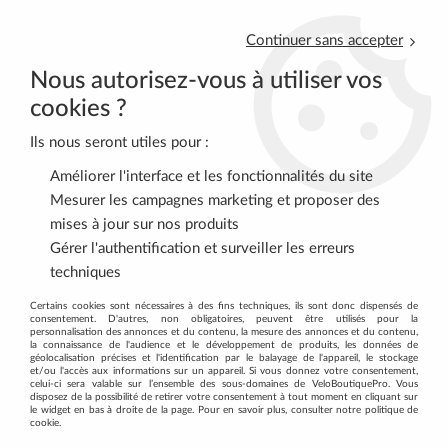
Continuer sans accepter
Nous autorisez-vous à utiliser vos
cookies ?
Ils nous seront utiles pour :
0
Améliorer l'interface et les fonctionnalités du site
Mesurer les campagnes marketing et proposer des
mises à jour sur nos produits
Accueil
>
VTT
>
CADRES
Gérer l'authentification et surveiller les erreurs
techniques
CADRES VTT, SEMI RIGIDE ET TOUT
Certains cookies sont nécessaires à des fins techniques, ils sont donc dispensés de
consentement. D'autres, non obligatoires, peuvent être utilisés pour la
SUSPENDU.
personnalisation des annonces et du contenu, la mesure des annonces et du contenu,
la connaissance de l'audience et le développement de produits, les données de
géolocalisation précises et l'identification par le balayage de l'appareil, le stockage
et/ou l'accès aux informations sur un appareil. Si vous donnez votre consentement,
Possibilité de montage à la carte sur demande.
celui-ci sera valable sur l’ensemble des sous-domaines de VeloBoutiquePro. Vous
disposez de la possibilité de retirer votre consentement à tout moment en cliquant sur
le widget en bas à droite de la page. Pour en savoir plus, consulter notre politique de
Affinez votre recherche au moyen des filtres présents à gauche
cookie.
: taille, couleur...