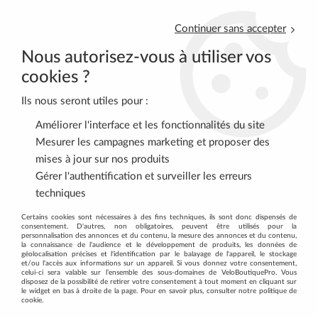
Continuer sans accepter
Nous autorisez-vous à utiliser vos
cookies ?
Ils nous seront utiles pour :
0
Améliorer l'interface et les fonctionnalités du site
Mesurer les campagnes marketing et proposer des
mises à jour sur nos produits
Accueil
>
VTT
>
FREINS
>
Plaquettes de freins à disque
>
Gérer l'authentification et surveiller les erreurs
Plaquettes type Avid DB1/DB3 w/spring bleu BBB
techniques
Certains cookies sont nécessaires à des fins techniques, ils sont donc dispensés de
consentement. D'autres, non obligatoires, peuvent être utilisés pour la
personnalisation des annonces et du contenu, la mesure des annonces et du contenu,
la connaissance de l'audience et le développement de produits, les données de
géolocalisation précises et l'identification par le balayage de l'appareil, le stockage
et/ou l'accès aux informations sur un appareil. Si vous donnez votre consentement,
celui-ci sera valable sur l’ensemble des sous-domaines de VeloBoutiquePro. Vous
disposez de la possibilité de retirer votre consentement à tout moment en cliquant sur
le widget en bas à droite de la page. Pour en savoir plus, consulter notre politique de
cookie.