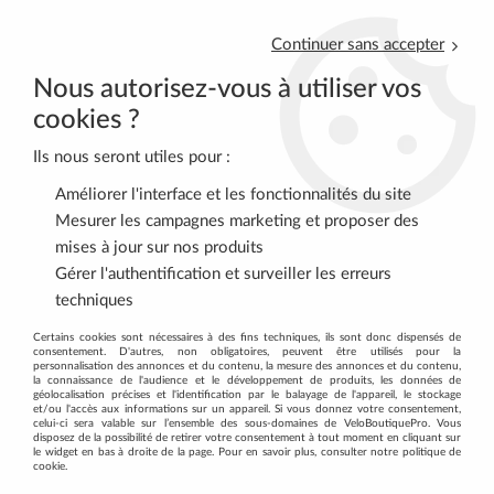
Continuer sans accepter
Nous autorisez-vous à utiliser vos
cookies ?
Ils nous seront utiles pour :
0
Améliorer l'interface et les fonctionnalités du site
Mesurer les campagnes marketing et proposer des
mises à jour sur nos produits
Accueil
>
VTT
>
FREINS
Gérer l'authentification et surveiller les erreurs
techniques
DÉCOUVREZ TOUTE NOTRE GAMME
Certains cookies sont nécessaires à des fins techniques, ils sont donc dispensés de
consentement. D'autres, non obligatoires, peuvent être utilisés pour la
D'ACCESSOIRES DE FREINS
personnalisation des annonces et du contenu, la mesure des annonces et du contenu,
la connaissance de l'audience et le développement de produits, les données de
géolocalisation précises et l'identification par le balayage de l'appareil, le stockage
et/ou l'accès aux informations sur un appareil. Si vous donnez votre consentement,
Affinez votre recherche au moyen des filtres présents à gauche
celui-ci sera valable sur l’ensemble des sous-domaines de VeloBoutiquePro. Vous
disposez de la possibilité de retirer votre consentement à tout moment en cliquant sur
: dimensions, coloris, compatibilité...
le widget en bas à droite de la page. Pour en savoir plus, consulter notre politique de
cookie.