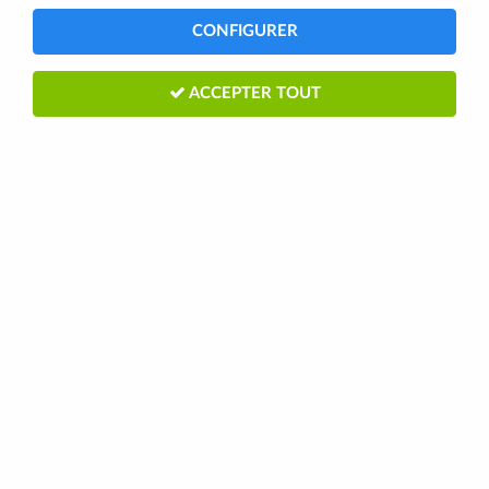
CONFIGURER
TRIER & FILTRER
ACCEPTER TOUT
257 articles
BBB
Plaquettes de freins frittées type Avid
Elixir, SRAM XX et SRAM XO BBS-441S
BBB