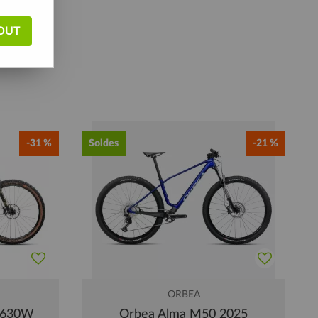
OUT
-31 %
Soldes
-21 %
ORBEA
 630W
Orbea Alma M50 2025