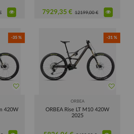
7929,35 €
€
12199,00 €
-35 %
-31 %
ORBEA
am 420W
ORBEA Rise LT M10 420W
2025