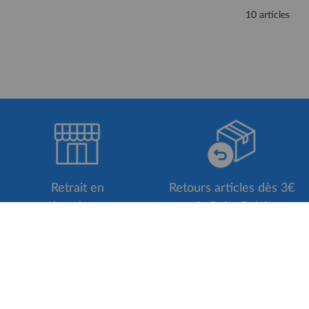
10 articles
Retrait en
Retours articles dès 3€
boutique
via Point Relais
S'inscrire à la Newsletter