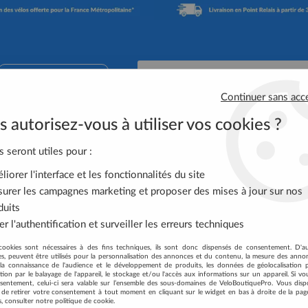
02 41 65 90 74
Continuer sans acc
 autorisez-vous à utiliser vos cookies ?
Accessoires Vélo
Équipement Cycliste
Nutrit
s seront utiles pour :
rie
iorer l'interface et les fonctionnalités du site
OFFRES EXCEPTIONNELLES SUR DE
urer les campagnes marketing et proposer des mises à jour sur nos
duits
r l'authentification et surveiller les erreurs techniques
cookies sont nécessaires à des fins techniques, ils sont donc dispensés de consentement. D'a
res, peuvent être utilisés pour la personnalisation des annonces et du contenu, la mesure des anno
dit fin de série, dit opportunité unique d
'acquérir un VTT premium
à u
la connaissance de l'audience et le développement de produits, les données de géolocalisation p
cation par le balayage de l'appareil, le stockage et/ou l'accès aux informations sur un appareil. Si 
sentement, celui-ci sera valable sur l’ensemble des sous-domaines de VeloBoutiquePro. Vous disp
té de retirer votre consentement à tout moment en cliquant sur le widget en bas à droite de la pag
ndus et électriques. Tous nos vélos bénéficient de la garantie const
s, consulter notre politique de cookie.