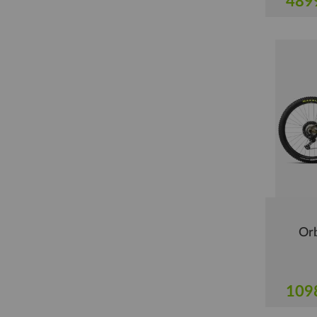
489
Or
109