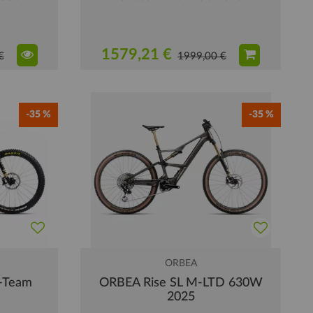
1579,21 €
€
1999,00 €
-35 %
-35 %
ORBEA
-Team
ORBEA Rise SL M-LTD 630W
2025