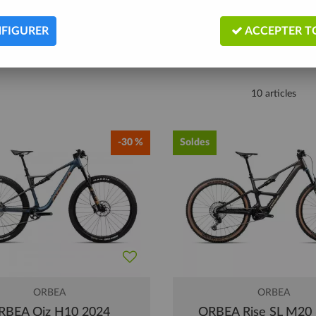
FIGURER
ACCEPTER T
10 articles
-30 %
Soldes
ORBEA
ORBEA
RBEA Oiz H10 2024
ORBEA Rise SL M20