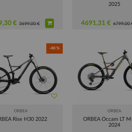
2025
9,30 €
4691,31 €
3699,00 €
6799,00 
-40 %
ORBEA
ORBEA
BEA Rise H30 2022
ORBEA Occam LT M
2024