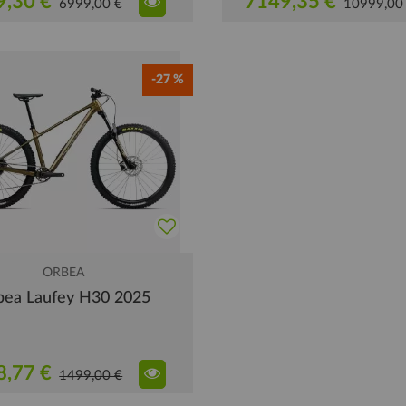
9,30 €
7149,35 €
6999,00 €
10999,00
-27 %
ORBEA
bea Laufey H30 2025
8,77 €
1499,00 €