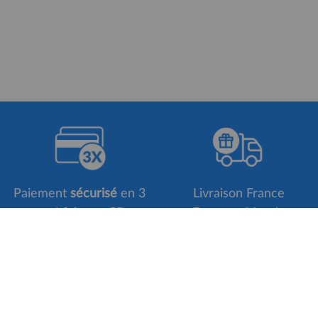
Paiement
sécurisé
en 3
Livraison France
ou 4 fois par CB
Europe - Monde
Suivez-nous sur