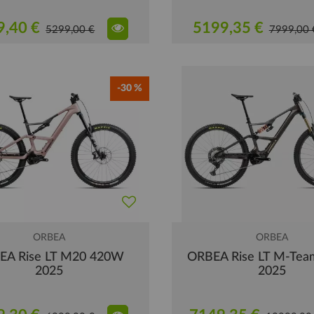
9,40 €
5199,35 €
5299,00 €
7999,00 
-30 %
ORBEA
ORBEA
EA Rise LT M20 420W
ORBEA Rise LT M-Te
2025
2025