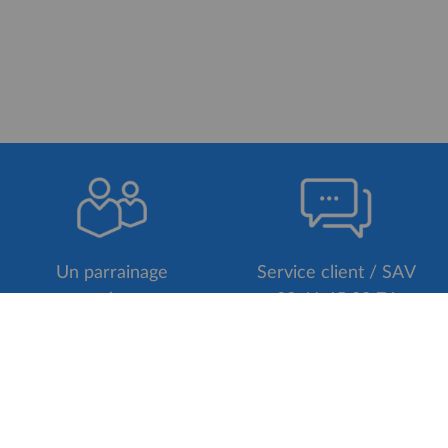
Un parrainage
Service client / SAV
= un code promo
02 41 65 90 74