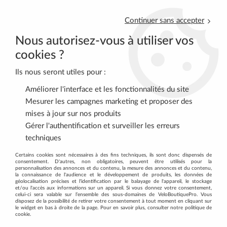
Continuer sans accepter
Nous autorisez-vous à utiliser vos
cookies ?
Ils nous seront utiles pour :
0
Améliorer l'interface et les fonctionnalités du site
Mesurer les campagnes marketing et proposer des
mises à jour sur nos produits
Accueil
>
VELOS COMPLETS
>
VELOS GRAVEL-CYCLOCROSS
>
Gérer l'authentification et surveiller les erreurs
Vélos Gravel Orbea 2026
techniques
VÉLOS GRAVEL ORBEA 2026
Certains cookies sont nécessaires à des fins techniques, ils sont donc dispensés de
consentement. D'autres, non obligatoires, peuvent être utilisés pour la
personnalisation des annonces et du contenu, la mesure des annonces et du contenu,
la connaissance de l'audience et le développement de produits, les données de
géolocalisation précises et l'identification par le balayage de l'appareil, le stockage
et/ou l'accès aux informations sur un appareil. Si vous donnez votre consentement,
celui-ci sera valable sur l’ensemble des sous-domaines de VeloBoutiquePro. Vous
disposez de la possibilité de retirer votre consentement à tout moment en cliquant sur
TRIER & FILTRER
le widget en bas à droite de la page. Pour en savoir plus, consulter notre politique de
cookie.