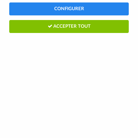
CONFIGURER
27 articles
ACCEPTER TOUT
-15 %
ORBEA
Vélo Gravel Orbea Terra H30 2026
1
Avis