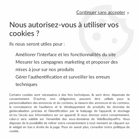
Continuer sans accepter
Nous autorisez-vous à utiliser vos
cookies ?
Ils nous seront utiles pour :
0
Améliorer l'interface et les fonctionnalités du site
Mesurer les campagnes marketing et proposer des
mises à jour sur nos produits
Accueil
>
VELOS COMPLETS
>
VELOS DE ROUTE
>
Gérer l'authentification et surveiller les erreurs
Vélos de Route Specialized
>
Vélo Specialized Tarmac Sl8 Sw Di2
techniques
Gloss Metallic White Silver/Pearl/Black
Certains cookies sont nécessaires à des fins techniques, ils sont donc dispensés de
consentement. D'autres, non obligatoires, peuvent être utilisés pour la
personnalisation des annonces et du contenu, la mesure des annonces et du contenu,
la connaissance de l'audience et le développement de produits, les données de
géolocalisation précises et l'identification par le balayage de l'appareil, le stockage
et/ou l'accès aux informations sur un appareil. Si vous donnez votre consentement,
celui-ci sera valable sur l’ensemble des sous-domaines de VeloBoutiquePro. Vous
disposez de la possibilité de retirer votre consentement à tout moment en cliquant sur
le widget en bas à droite de la page. Pour en savoir plus, consulter notre politique de
cookie.