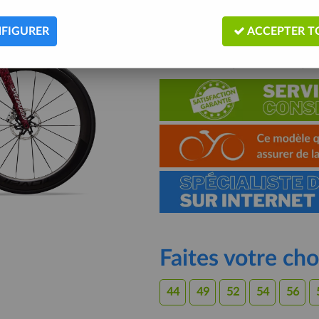
Voici l'élite du cyclisme sur rout
FACT 12r, transmission SRAM Red 
FIGURER
ACCEPTER T
artistique et extraordinaire.
Description
Livraison
Gu
Faites votre cho
44
49
52
54
56