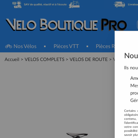
Nos Vélos
Pièces VTT
Pièces Route
Nous
Accueil
>
VELOS COMPLETS
>
VELOS DE ROUTE
>
Vélos de Ro
Ils nou
Amél
Mes
pro
Gére
Certains 
obligatoi
contenu, 
l'identifi
votre con
possibili
savoir plu