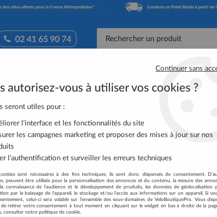
02 41 65 90 74
Continuer sans acc
Accessoires Vélo
Équipement Cycliste
Nutrit
 autorisez-vous à utiliser vos cookies ?
ute Specialized
>
Vélo Specialized Tarmac Sl8 Sw Axs Gloss Redsky
s seront utiles pour :
iorer l'interface et les fonctionnalités du site
VÉLO SPECIALIZED
urer les campagnes marketing et proposer des mises à jour sur nos
SHDWSIL WHT IM
duits
r l'authentification et surveiller les erreurs techniques
Soyez le premier à donner votre
cookies sont nécessaires à des fins techniques, ils sont donc dispensés de consentement. D'a
13499
,
00
€
TTC
res, peuvent être utilisés pour la personnalisation des annonces et du contenu, la mesure des anno
la connaissance de l'audience et le développement de produits, les données de géolocalisation p
cation par le balayage de l'appareil, le stockage et/ou l'accès aux informations sur un appareil. Si 
sentement, celui-ci sera valable sur l’ensemble des sous-domaines de VeloBoutiquePro. Vous disp
Réf. :
94926-03
té de retirer votre consentement à tout moment en cliquant sur le widget en bas à droite de la pag
s, consulter notre politique de cookie.