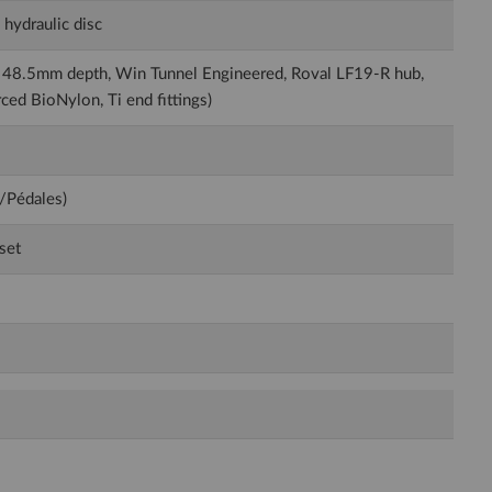
hydraulic disc
m, 48.5mm depth, Win Tunnel Engineered, Roval LF19-R hub,
ed BioNylon, Ti end fittings)
e/Pédales)
set