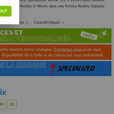
e, le vélo de route Specialized Tarmac SL8 S-Works avec carbone
AXS. La perfection S-Works dans une finition Redsky Impasto
OUT
ide des tailles
Caractéristiques
ix
58
61