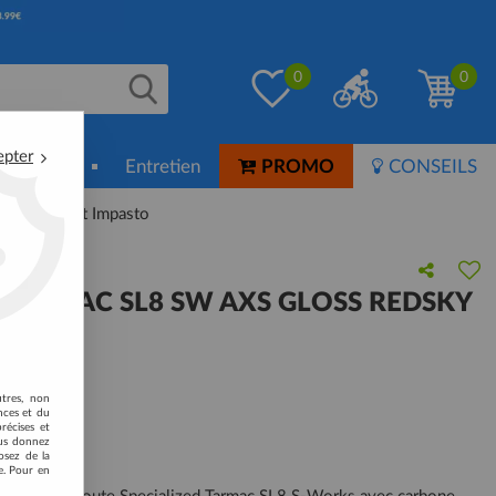
0
0
epter
ion-Soin
Entretien
PROMO
CONSEILS
 Shdwsil Wht Impasto
 TARMAC SL8 SW AXS GLOSS REDSKY
PASTO
 avis !
utres, non
nces et du
récises et
vous donnez
osez de la
e. Pour en