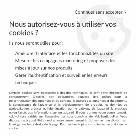
Continuer sans accepter
Nous autorisez-vous à utiliser vos
cookies ?
Ils nous seront utiles pour :
0
Améliorer l'interface et les fonctionnalités du site
Mesurer les campagnes marketing et proposer des
mises à jour sur nos produits
Accueil
>
ENTRETIEN
>
Produits d'entretien
>
Nettoyant Freins à
Gérer l'authentification et surveiller les erreurs
Disque Morgan Blue Brake Cleaner 400 ml
techniques
Certains cookies sont nécessaires à des fins techniques, ils sont donc dispensés de
consentement. D'autres, non obligatoires, peuvent être utilisés pour la
personnalisation des annonces et du contenu, la mesure des annonces et du contenu,
la connaissance de l'audience et le développement de produits, les données de
géolocalisation précises et l'identification par le balayage de l'appareil, le stockage
et/ou l'accès aux informations sur un appareil. Si vous donnez votre consentement,
celui-ci sera valable sur l’ensemble des sous-domaines de VeloBoutiquePro. Vous
disposez de la possibilité de retirer votre consentement à tout moment en cliquant sur
le widget en bas à droite de la page. Pour en savoir plus, consulter notre politique de
cookie.