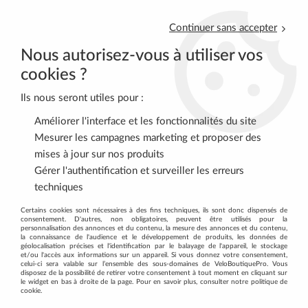
Continuer sans accepter
Nous autorisez-vous à utiliser vos
cookies ?
Ils nous seront utiles pour :
0
Améliorer l'interface et les fonctionnalités du site
Mesurer les campagnes marketing et proposer des
mises à jour sur nos produits
Accueil
>
VELOS COMPLETS
>
VELOS DE ROUTE
>
Gérer l'authentification et surveiller les erreurs
Vélos de Route Specialized
>
Vélo Specialized Tarmac Sl8 Comp Di2
techniques
Satin Carbon/White
Certains cookies sont nécessaires à des fins techniques, ils sont donc dispensés de
consentement. D'autres, non obligatoires, peuvent être utilisés pour la
personnalisation des annonces et du contenu, la mesure des annonces et du contenu,
la connaissance de l'audience et le développement de produits, les données de
géolocalisation précises et l'identification par le balayage de l'appareil, le stockage
et/ou l'accès aux informations sur un appareil. Si vous donnez votre consentement,
celui-ci sera valable sur l’ensemble des sous-domaines de VeloBoutiquePro. Vous
disposez de la possibilité de retirer votre consentement à tout moment en cliquant sur
le widget en bas à droite de la page. Pour en savoir plus, consulter notre politique de
cookie.