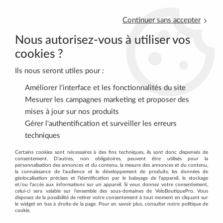
Continuer sans accepter
Nous autorisez-vous à utiliser vos
cookies ?
Ils nous seront utiles pour :
0
Améliorer l'interface et les fonctionnalités du site
Mesurer les campagnes marketing et proposer des
mises à jour sur nos produits
Accueil
>
Sélection Fête des Pères
Gérer l'authentification et surveiller les erreurs
techniques
SÉLECTION FÊTE DES PÈRES 2026 :
Certains cookies sont nécessaires à des fins techniques, ils sont donc dispensés de
consentement. D'autres, non obligatoires, peuvent être utilisés pour la
IDÉES CADEAUX VÉLO ET ACCESSOIRES
personnalisation des annonces et du contenu, la mesure des annonces et du contenu,
la connaissance de l'audience et le développement de produits, les données de
POUR PAPA
géolocalisation précises et l'identification par le balayage de l'appareil, le stockage
et/ou l'accès aux informations sur un appareil. Si vous donnez votre consentement,
celui-ci sera valable sur l’ensemble des sous-domaines de VeloBoutiquePro. Vous
disposez de la possibilité de retirer votre consentement à tout moment en cliquant sur
Fête des Pères : offrez à Papa le
le widget en bas à droite de la page. Pour en savoir plus, consulter notre politique de
cookie.
meilleur du vélo ou des vélos !