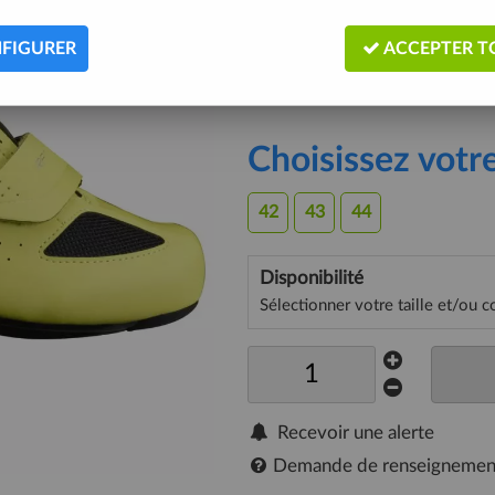
ainsi qu'un soutien ferme au pédal
FIGURER
ACCEPTER T
Description
Choisissez votr
42
43
44
Disponibilité
Sélectionner votre taille et/ou c
Recevoir une alerte
Demande de renseignemen