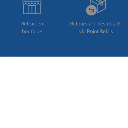
Retrait en
Retours articles dès 3€
boutique
via Point Relais
S'inscrire à la Newsletter
VICES
ACCÈS RAPIDE
Fidélité
Vélos de Route Orbea 20
er votre vélo
Vélos de Route Specialize