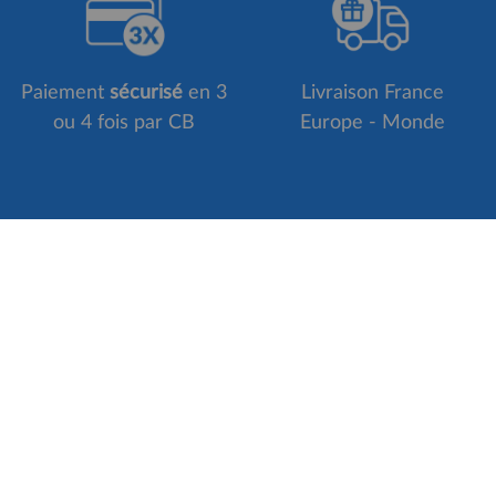
Paiement
sécurisé
en 3
Livraison France
ou 4 fois par CB
Europe - Monde
Suivez-nous sur
INFOS PRATIQUES
NOS SER
Qui sommes-nous ?
Programme 
Paiements sécurisés
Personnalis