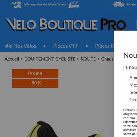
Nos Vélos
Pièces VTT
Pièces Route
Nous
Accueil
>
EQUIPEMENT CYCLISTE
>
ROUTE
>
Chaussures
>
Cha
Ils nou
Promo
Amél
-
50
%
Mes
pro
Gére
Certains 
obligatoi
contenu, 
l'identifi
votre con
possibili
savoir plu