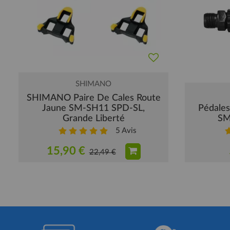
SHIMANO
SHIMANO Paire De Cales Route
Jaune SM-SH11 SPD-SL,
Pédale
Grande Liberté
SM
5
Avis
15,90 €
22,49 €