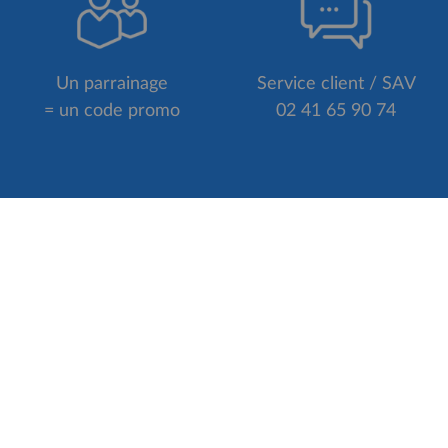
Un parrainage
Service client / SAV
= un code promo
02 41 65 90 74
POURQUOI NOUS CHOISIR ?
VeloBoutiquePro.com = les moins cher
26
en France*
d
Une note de 4,8/5 sur plus de 3000