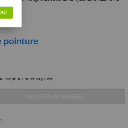
age.
OUT
e pointure
ouleur pour ajouter au panier
AJOUTER AU PANIER
t