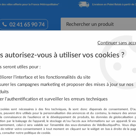
02 41 65 90 74
Continuer sans acc
Accessoires Vélo
Équipement Cycliste
Nutrit
 autorisez-vous à utiliser vos cookies ?
ussures SHIMANO Route RP1 Neon Jaune
s seront utiles pour :
iorer l'interface et les fonctionnalités du site
CHAUSSURES SHIM
urer les campagnes marketing et proposer des mises à jour sur nos
duits
Soyez le premier à donner votre
r l'authentification et surveiller les erreurs techniques
49
,
98
€
TTC
au lie
cookies sont nécessaires à des fins techniques, ils sont donc dispensés de consentement. D'a
res, peuvent être utilisés pour la personnalisation des annonces et du contenu, la mesure des anno
la connaissance de l'audience et le développement de produits, les données de géolocalisation p
Réf. :
ESHRP1J
cation par le balayage de l'appareil, le stockage et/ou l'accès aux informations sur un appareil. Si 
sentement, celui-ci sera valable sur l’ensemble des sous-domaines de VeloBoutiquePro. Vous disp
Les chaussures SHIMANO RP1 sont i
té de retirer votre consentement à tout moment en cliquant sur le widget en bas à droite de la pag
s, consulter notre politique de cookie.
confortables, et sont dotées de de