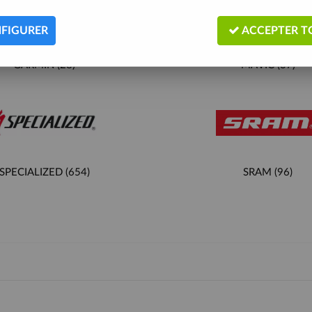
FIGURER
ACCEPTER T
GARMIN
(28)
MAVIC
(37)
SPECIALIZED
(654)
SRAM
(96)