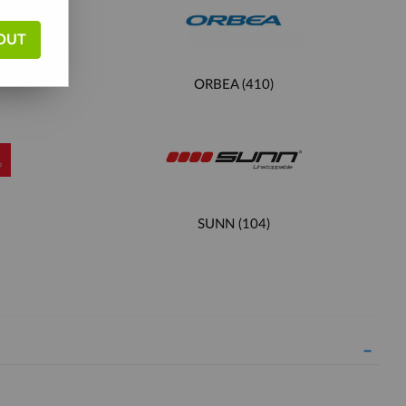
OUT
ORBEA
(410)
SUNN
(104)