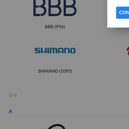
CON
BBB
(996)
SHIMANO
(1095)
0-9
A