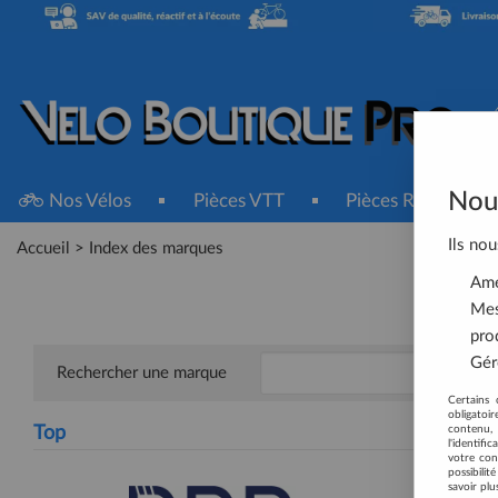
Nous
Nos Vélos
Pièces VTT
Pièces Route
Ils nou
Accueil
>
Index des marques
Amél
Mes
pro
Gére
Rechercher une marque
Certains 
obligatoi
contenu, 
Top
l'identifi
votre con
possibili
savoir plu