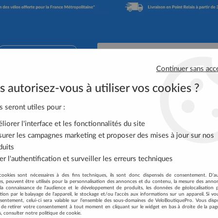
02 41 65 90 74
Continuer sans acc
 autorisez-vous à utiliser vos cookies ?
Accessoires Vélo
Équipement Cycliste
Nutrit
s seront utiles pour :
iorer l'interface et les fonctionnalités du site
INDEX DES MARQUES
urer les campagnes marketing et proposer des mises à jour sur nos
duits
r l'authentification et surveiller les erreurs techniques
cookies sont nécessaires à des fins techniques, ils sont donc dispensés de consentement. D'a
res, peuvent être utilisés pour la personnalisation des annonces et du contenu, la mesure des anno
la connaissance de l'audience et le développement de produits, les données de géolocalisation p
cation par le balayage de l'appareil, le stockage et/ou l'accès aux informations sur un appareil. Si 
sentement, celui-ci sera valable sur l’ensemble des sous-domaines de VeloBoutiquePro. Vous disp
té de retirer votre consentement à tout moment en cliquant sur le widget en bas à droite de la pag
s, consulter notre politique de cookie.