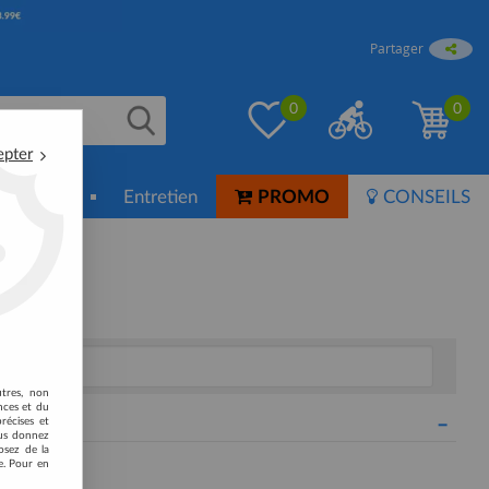
Partager
0
0
epter
ion-Soin
Entretien
PROMO
CONSEILS
utres, non
nces et du
récises et
vous donnez
osez de la
e. Pour en