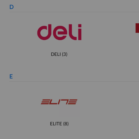
D
DELI
(3)
E
ELITE
(8)