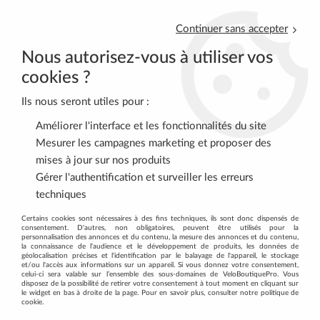
Continuer sans accepter
Nous autorisez-vous à utiliser vos
cookies ?
Ils nous seront utiles pour :
0
Améliorer l'interface et les fonctionnalités du site
Mesurer les campagnes marketing et proposer des
mises à jour sur nos produits
Accueil
>
Park Tool
Gérer l'authentification et surveiller les erreurs
techniques
PRODUITS DE LA MARQUE PARK TOOL
Certains cookies sont nécessaires à des fins techniques, ils sont donc dispensés de
consentement. D'autres, non obligatoires, peuvent être utilisés pour la
personnalisation des annonces et du contenu, la mesure des annonces et du contenu,
la connaissance de l'audience et le développement de produits, les données de
géolocalisation précises et l'identification par le balayage de l'appareil, le stockage
12 articles sur
497
et/ou l'accès aux informations sur un appareil. Si vous donnez votre consentement,
celui-ci sera valable sur l’ensemble des sous-domaines de VeloBoutiquePro. Vous
disposez de la possibilité de retirer votre consentement à tout moment en cliquant sur
le widget en bas à droite de la page. Pour en savoir plus, consulter notre politique de
cookie.