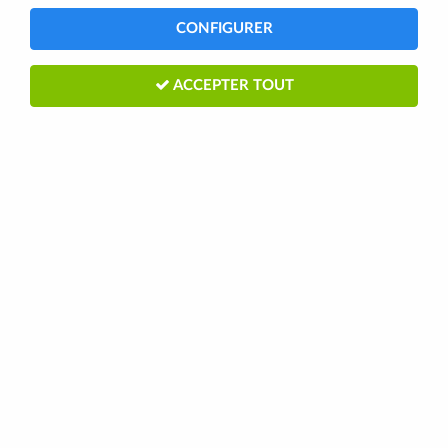
CONFIGURER
ACCEPTER TOUT
Park Tool
Poinçon pour Dérive Chaîne CT2/3/5/7
en vrac (à l'unité) Park Tool
2,95 €