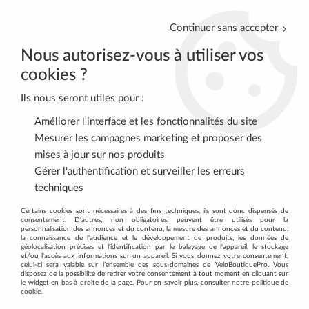
Continuer sans accepter
Nous autorisez-vous à utiliser vos
cookies ?
Ils nous seront utiles pour :
0
Améliorer l'interface et les fonctionnalités du site
Mesurer les campagnes marketing et proposer des
mises à jour sur nos produits
Accueil
>
RACE FACE
Gérer l'authentification et surveiller les erreurs
techniques
PRODUITS DE LA MARQUE RACE FACE
Certains cookies sont nécessaires à des fins techniques, ils sont donc dispensés de
consentement. D'autres, non obligatoires, peuvent être utilisés pour la
personnalisation des annonces et du contenu, la mesure des annonces et du contenu,
la connaissance de l'audience et le développement de produits, les données de
géolocalisation précises et l'identification par le balayage de l'appareil, le stockage
9 articles sur
9
et/ou l'accès aux informations sur un appareil. Si vous donnez votre consentement,
celui-ci sera valable sur l’ensemble des sous-domaines de VeloBoutiquePro. Vous
disposez de la possibilité de retirer votre consentement à tout moment en cliquant sur
le widget en bas à droite de la page. Pour en savoir plus, consulter notre politique de
cookie.