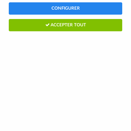
CONFIGURER
ACCEPTER TOUT
RACE FACE
RACE FACE Caches manivelles BOOT
PEDAL (pédalier carbone) - noir
11,00 €