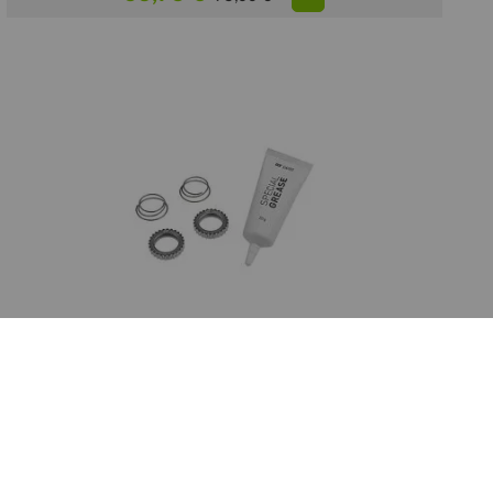
DT SWISS
DT SWISS Kit Ratchet 36T SL