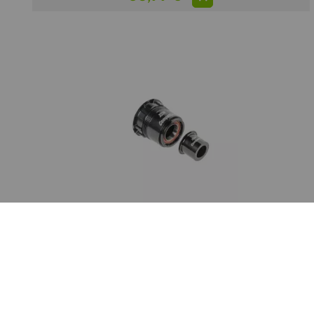
DT SWISS
Corps de roue libre SRAM XDR compatible