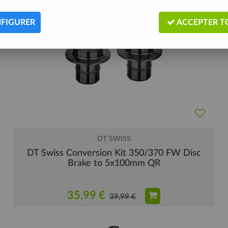
FIGURER
ACCEPTER T
DT SWISS
DT Swiss Conversion Kit 350/370 FW Disc
Brake to 5x100mm QR
35,99 €
39,99 €