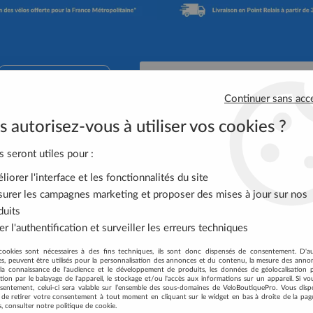
02 41 65 90 74
Continuer sans acc
 autorisez-vous à utiliser vos cookies ?
Accessoires Vélo
Équipement Cycliste
Nutrit
s seront utiles pour :
iorer l'interface et les fonctionnalités du site
RODUITS DE LA MARQUE DT SWI
urer les campagnes marketing et proposer des mises à jour sur nos
duits
r l'authentification et surveiller les erreurs techniques
12 articles sur
12
cookies sont nécessaires à des fins techniques, ils sont donc dispensés de consentement. D'a
res, peuvent être utilisés pour la personnalisation des annonces et du contenu, la mesure des anno
la connaissance de l'audience et le développement de produits, les données de géolocalisation p
cation par le balayage de l'appareil, le stockage et/ou l'accès aux informations sur un appareil. Si 
sentement, celui-ci sera valable sur l’ensemble des sous-domaines de VeloBoutiquePro. Vous disp
té de retirer votre consentement à tout moment en cliquant sur le widget en bas à droite de la pag
-10 %
s, consulter notre politique de cookie.