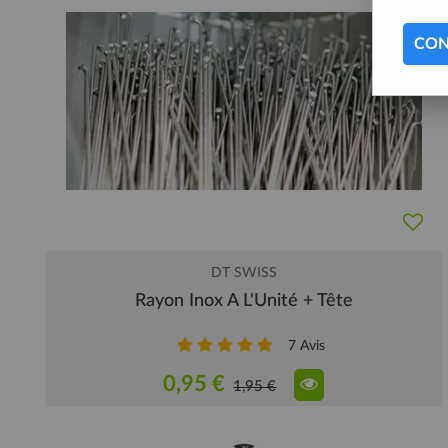
CON
DT SWISS
Rayon Inox A L'Unité + Tête
7
Avis
0,95 €
1,95 €