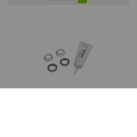
DT SWISS
DT SWISS Kit Ratchet 54T SL