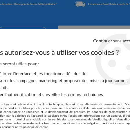
02 41 65 90 74
Continuer sans acc
 autorisez-vous à utiliser vos cookies ?
Accessoires Vélo
Équipement Cycliste
Nutrit
s seront utiles pour :
iorer l'interface et les fonctionnalités du site
ROUES ORDINAIRES
urer les campagnes marketing et proposer des mises à jour sur nos
duits
r l'authentification et surveiller les erreurs techniques
cookies sont nécessaires à des fins techniques, ils sont donc dispensés de consentement. D'a
res, peuvent être utilisés pour la personnalisation des annonces et du contenu, la mesure des anno
la connaissance de l'audience et le développement de produits, les données de géolocalisation p
cation par le balayage de l'appareil, le stockage et/ou l'accès aux informations sur un appareil. Si 
Aucune correspondance t
sentement, celui-ci sera valable sur l’ensemble des sous-domaines de VeloBoutiquePro. Vous disp
té de retirer votre consentement à tout moment en cliquant sur le widget en bas à droite de la pag
s, consulter notre politique de cookie.