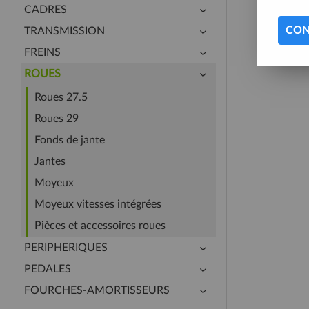
CADRES
CON
TRANSMISSION
FREINS
ROUES
Roues 27.5
Roues 29
Fonds de jante
Jantes
Moyeux
Moyeux vitesses intégrées
Pièces et accessoires roues
PERIPHERIQUES
PEDALES
FOURCHES-AMORTISSEURS