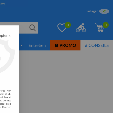
Partager
0
0
epter
ion-Soin
Entretien
PROMO
CONSEILS
utres, non
nces et du
récises et
vous donnez
rouvée
osez de la
e. Pour en