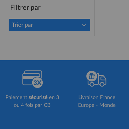
Filtrer par
Trier par
Paiement
sécurisé
en 3
Livraison France
ou 4 fois par CB
Europe - Monde