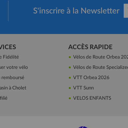
S'inscrire à la Newsletter
VICES
ACCÈS RAPIDE
Fidélité
Vélos de Route Orbea 20
er votre vélo
Vélos de Route Specialize
ou remboursé
VTT Orbea 2026
sin à Cholet
VTT Sunn
ilié
VELOS ENFANTS