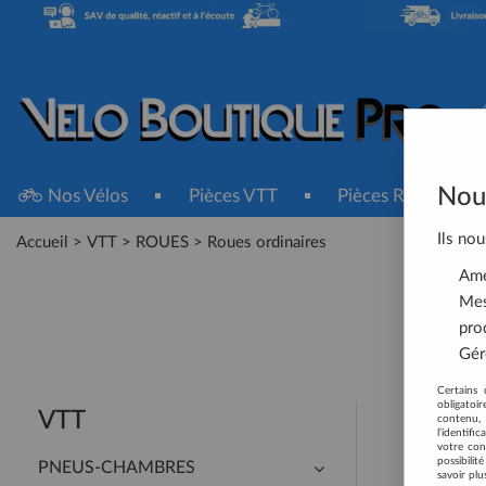
Nous
Nos Vélos
Pièces VTT
Pièces Route
Ils nou
Accueil
>
VTT
>
ROUES
>
Roues ordinaires
Amél
Mes
pro
Gére
Certains 
obligatoi
VTT
contenu, 
l'identifi
votre con
possibili
PNEUS-CHAMBRES
savoir plu