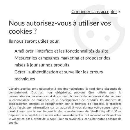
Continuer sans accepter
Nous autorisez-vous à utiliser vos
cookies ?
Ils nous seront utiles pour :
0
Améliorer l'interface et les fonctionnalités du site
Mesurer les campagnes marketing et proposer des
mises à jour sur nos produits
Accueil
>
VTT
>
ROUES
>
Roues 26
Gérer l'authentification et surveiller les erreurs
techniques
DÉCOUVREZ NOS ROUES 26
Certains cookies sont nécessaires à des fins techniques, ils sont donc dispensés de
consentement. D'autres, non obligatoires, peuvent être utilisés pour la
personnalisation des annonces et du contenu, la mesure des annonces et du contenu,
la connaissance de l'audience et le développement de produits, les données de
géolocalisation précises et l'identification par le balayage de l'appareil, le stockage
et/ou l'accès aux informations sur un appareil. Si vous donnez votre consentement,
celui-ci sera valable sur l’ensemble des sous-domaines de VeloBoutiquePro. Vous
disposez de la possibilité de retirer votre consentement à tout moment en cliquant sur
TRIER & FILTRER
le widget en bas à droite de la page. Pour en savoir plus, consulter notre politique de
cookie.