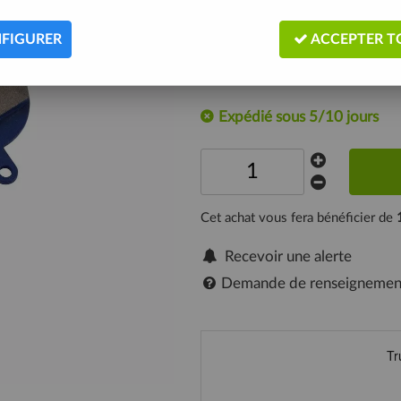
BBS-33 Plaquettes de freins à di
extrême. Compatibles avec les sys
FIGURER
ACCEPTER T
Description
Expédié sous 5/10 jours
Cet achat vous fera bénéficier de
Recevoir une alerte
Demande de renseignemen