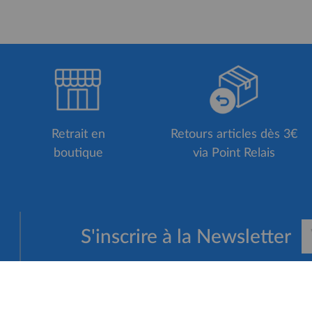
Retrait en
Retours articles dès 3€
boutique
via Point Relais
S'inscrire à la Newsletter