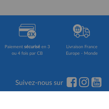
Paiement
sécurisé
en 3
Livraison France
ou 4 fois par CB
Europe - Monde
Suivez-nous sur