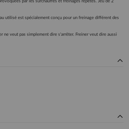
rovoquées par les surchauffes et freinages répétés. Jeu de 2
u utilisé est spécialement conçu pour un freinage différent des
ner ne veut pas simplement dire s'arrêter. Freiner veut dire aussi