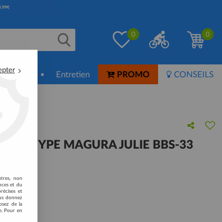
0
0
epter
ion-Soin
Entretien
PROMO
CONSEILS
EINS TYPE MAGURA JULIE BBS-33
otre avis
utres, non
nces et du
récises et
vous donnez
osez de la
e. Pour en