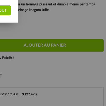
sque VTT pour un freinage puissant et durable même par temps
tèmes de freinage Magura Julie.
OUT
AJOUTER AU PANIER
1
Point(s)
t