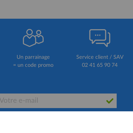
Un parrainage
Service client / SAV
= un code promo
02 41 65 90 74