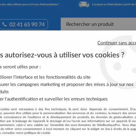
02 41 65 90 74
Continuer sans acc
Accessoires Vélo
Équipement Cycliste
Nutrit
 autorisez-vous à utiliser vos cookies ?
tes de freins type Magura Julie BBS-33 BBB
s seront utiles pour :
iorer l'interface et les fonctionnalités du site
urer les campagnes marketing et proposer des mises à jour sur nos
PLAQUETTES DE FR
duits
BBB
r l'authentification et surveiller les erreurs techniques
1
Avis
Donnez v
cookies sont nécessaires à des fins techniques, ils sont donc dispensés de consentement. D'a
res, peuvent être utilisés pour la personnalisation des annonces et du contenu, la mesure des anno
la connaissance de l'audience et le développement de produits, les données de géolocalisation p
16
,
95
€
TTC
cation par le balayage de l'appareil, le stockage et/ou l'accès aux informations sur un appareil. Si 
sentement, celui-ci sera valable sur l’ensemble des sous-domaines de VeloBoutiquePro. Vous disp
té de retirer votre consentement à tout moment en cliquant sur le widget en bas à droite de la pag
s, consulter notre politique de cookie.
Réf. :
BBS-33