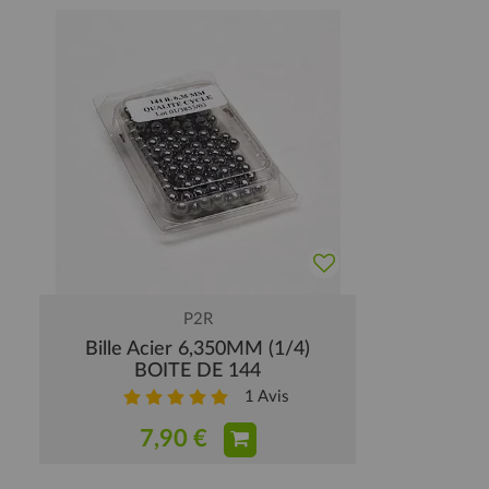
P2R
Bille Acier 6,350MM (1/4)
BOITE DE 144
1
Avis
7,90 €