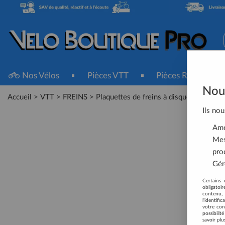
Nos Vélos
Pièces VTT
Pièces Route
Nous
Accueil
>
VTT
>
FREINS
>
Plaquettes de freins à disque
>
Plaquet
Ils nou
Amél
Mes
pro
Gére
Certains 
obligatoi
contenu, 
l'identifi
votre con
possibili
savoir plu