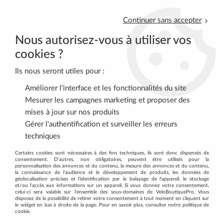
Continuer sans accepter
Nous autorisez-vous à utiliser vos
cookies ?
Ils nous seront utiles pour :
0
Améliorer l'interface et les fonctionnalités du site
Mesurer les campagnes marketing et proposer des
mises à jour sur nos produits
Accueil
>
ACCESSOIRES
>
BAGAGERIE
>
Paniers
>
Panier Uni noir
Gérer l'authentification et surveiller les erreurs
KLICKFIX
techniques
Certains cookies sont nécessaires à des fins techniques, ils sont donc dispensés de
consentement. D'autres, non obligatoires, peuvent être utilisés pour la
personnalisation des annonces et du contenu, la mesure des annonces et du contenu,
la connaissance de l'audience et le développement de produits, les données de
géolocalisation précises et l'identification par le balayage de l'appareil, le stockage
et/ou l'accès aux informations sur un appareil. Si vous donnez votre consentement,
celui-ci sera valable sur l’ensemble des sous-domaines de VeloBoutiquePro. Vous
disposez de la possibilité de retirer votre consentement à tout moment en cliquant sur
le widget en bas à droite de la page. Pour en savoir plus, consulter notre politique de
cookie.