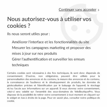
Continuer sans accepter
Nous autorisez-vous à utiliser vos
cookies ?
Ils nous seront utiles pour :
0
Améliorer l'interface et les fonctionnalités du site
Mesurer les campagnes marketing et proposer des
mises à jour sur nos produits
Accueil
>
ACCESSOIRES
>
BAGAGERIE
>
Sacoches pour cintre
>
Gérer l'authentification et surveiller les erreurs
Sac à main "FunBag" Twist Argent KLICKFIX
techniques
Certains cookies sont nécessaires à des fins techniques, ils sont donc dispensés de
consentement. D'autres, non obligatoires, peuvent être utilisés pour la
personnalisation des annonces et du contenu, la mesure des annonces et du contenu,
la connaissance de l'audience et le développement de produits, les données de
géolocalisation précises et l'identification par le balayage de l'appareil, le stockage
et/ou l'accès aux informations sur un appareil. Si vous donnez votre consentement,
celui-ci sera valable sur l’ensemble des sous-domaines de VeloBoutiquePro. Vous
disposez de la possibilité de retirer votre consentement à tout moment en cliquant sur
le widget en bas à droite de la page. Pour en savoir plus, consulter notre politique de
cookie.