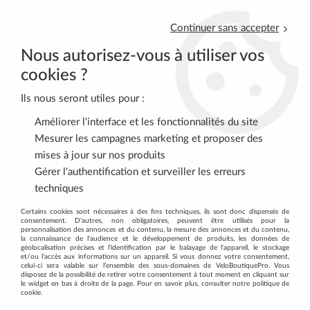
Continuer sans accepter
Nous autorisez-vous à utiliser vos
cookies ?
Ils nous seront utiles pour :
0
Améliorer l'interface et les fonctionnalités du site
Mesurer les campagnes marketing et proposer des
mises à jour sur nos produits
Accueil
>
VELOS COMPLETS
>
VTT (par marques)
>
Gérer l'authentification et surveiller les erreurs
VTT Orbea 2026
>
VTT semi-rigide Orbea Alma M20 2026
techniques
Certains cookies sont nécessaires à des fins techniques, ils sont donc dispensés de
Promo
-
15
%
consentement. D'autres, non obligatoires, peuvent être utilisés pour la
personnalisation des annonces et du contenu, la mesure des annonces et du contenu,
la connaissance de l'audience et le développement de produits, les données de
géolocalisation précises et l'identification par le balayage de l'appareil, le stockage
et/ou l'accès aux informations sur un appareil. Si vous donnez votre consentement,
celui-ci sera valable sur l’ensemble des sous-domaines de VeloBoutiquePro. Vous
disposez de la possibilité de retirer votre consentement à tout moment en cliquant sur
le widget en bas à droite de la page. Pour en savoir plus, consulter notre politique de
cookie.