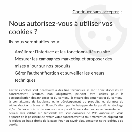
Continuer sans accepter
Nous autorisez-vous à utiliser vos
cookies ?
Ils nous seront utiles pour :
0
Améliorer l'interface et les fonctionnalités du site
Mesurer les campagnes marketing et proposer des
mises à jour sur nos produits
Accueil
>
VELOS COMPLETS
>
VTT (par marques)
>
VTT Sunn
>
Gérer l'authentification et surveiller les erreurs
Sunn Kern EN S2 2024
techniques
Certains cookies sont nécessaires à des fins techniques, ils sont donc dispensés de
Promo
-
28
%
consentement. D'autres, non obligatoires, peuvent être utilisés pour la
personnalisation des annonces et du contenu, la mesure des annonces et du contenu,
la connaissance de l'audience et le développement de produits, les données de
géolocalisation précises et l'identification par le balayage de l'appareil, le stockage
et/ou l'accès aux informations sur un appareil. Si vous donnez votre consentement,
celui-ci sera valable sur l’ensemble des sous-domaines de VeloBoutiquePro. Vous
disposez de la possibilité de retirer votre consentement à tout moment en cliquant sur
le widget en bas à droite de la page. Pour en savoir plus, consulter notre politique de
cookie.