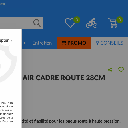
0
0
epter
ion-Soin
Entretien
PROMO
CONSEILS
ALIZED AIR CADRE ROUTE 28CM
 avis !
utres, non
nces et du
récises et
vous donnez
osez de la
fre efficacité et fiabilité pour les pneus route à haute pression.
e. Pour en