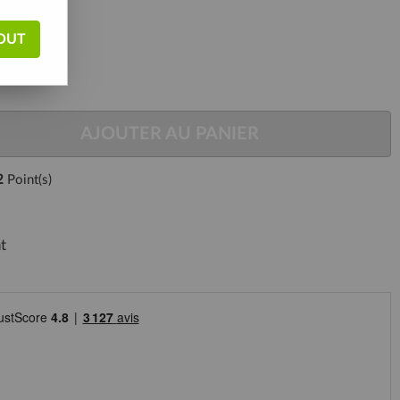
OUT
AJOUTER AU PANIER
2
Point(s)
t