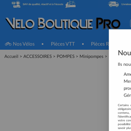
Nos Vélos
Pièces VTT
Pièces Route
Nous
Accueil
>
ACCESSOIRES
>
POMPES
>
Minipompes
>
MiniPompe 
Ils nou
Amél
Mes
pro
Gére
Certains 
obligatoi
contenu, 
l'identifi
votre con
possibili
savoir plu