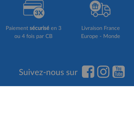
Paiement
sécurisé
en 3
Livraison France
ou 4 fois par CB
Europe - Monde
Suivez-nous sur
INFOS PRATIQUES
NOS SER
Qui sommes-nous ?
Programme 
Paiements sécurisés
Personnalis