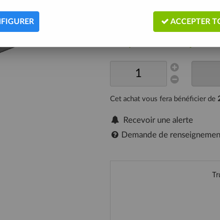
Longueur 28cm.
Description
FIGURER
ACCEPTER T
Expédié sous 5/10 jours
Cet achat vous fera bénéficier de
Recevoir une alerte
Demande de renseignemen