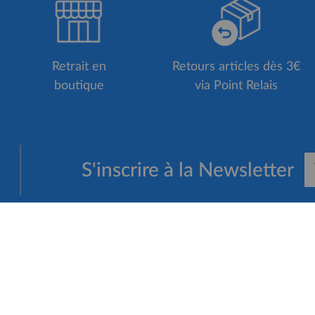
Retrait en
Retours articles dès 3€
boutique
via Point Relais
S'inscrire à la Newsletter
VICES
ACCÈS RAPIDE
Fidélité
Vélos de Route Orbea 20
er votre vélo
Vélos de Route Specialize