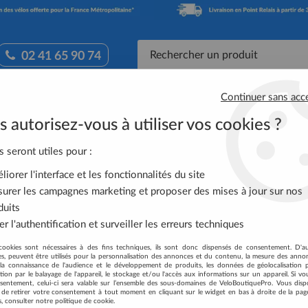
02 41 65 90 74
Continuer sans acc
Accessoires Vélo
Équipement Cycliste
Nutrit
 autorisez-vous à utiliser vos cookies ?
SPECIALIZED AIR Cadre Route 28cm
s seront utiles pour :
iorer l'interface et les fonctionnalités du site
MINIPOMPE SPECI
urer les campagnes marketing et proposer des mises à jour sur nos
duits
Soyez le premier à donner votre
r l'authentification et surveiller les erreurs techniques
40
,
00
€
TTC
cookies sont nécessaires à des fins techniques, ils sont donc dispensés de consentement. D'a
res, peuvent être utilisés pour la personnalisation des annonces et du contenu, la mesure des anno
la connaissance de l'audience et le développement de produits, les données de géolocalisation p
Réf. :
47218-4000
cation par le balayage de l'appareil, le stockage et/ou l'accès aux informations sur un appareil. Si 
sentement, celui-ci sera valable sur l’ensemble des sous-domaines de VeloBoutiquePro. Vous disp
Cette pompe de cadre minimaliste of
té de retirer votre consentement à tout moment en cliquant sur le widget en bas à droite de la pag
s, consulter notre politique de cookie.