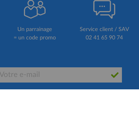
Un parrainage
Service client / SAV
= un code promo
02 41 65 90 74
POURQUOI NOUS CHOISIR ?
VeloBoutiquePro.com = les moins cher
26
en France*
d