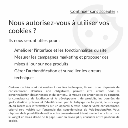
Continuer sans accepter
Nous autorisez-vous à utiliser vos
cookies ?
Ils nous seront utiles pour :
0
Améliorer l'interface et les fonctionnalités du site
Mesurer les campagnes marketing et proposer des
mises à jour sur nos produits
Accueil
>
ACCESSOIRES
>
POMPES
>
Minipompes
Gérer l'authentification et surveiller les erreurs
techniques
BESOIN DE REGONFLER SON VÉLO,
Certains cookies sont nécessaires à des fins techniques, ils sont donc dispensés de
consentement. D'autres, non obligatoires, peuvent être utilisés pour la
VENEZ DÉCOUVRIR NOS MINIPOMPES
personnalisation des annonces et du contenu, la mesure des annonces et du contenu,
la connaissance de l'audience et le développement de produits, les données de
AU MEILLEUR PRIX CHEZ
géolocalisation précises et l'identification par le balayage de l'appareil, le stockage
et/ou l'accès aux informations sur un appareil. Si vous donnez votre consentement,
VÉLOBOUTIQUEPRO.
celui-ci sera valable sur l’ensemble des sous-domaines de VeloBoutiquePro. Vous
disposez de la possibilité de retirer votre consentement à tout moment en cliquant sur
le widget en bas à droite de la page. Pour en savoir plus, consulter notre politique de
cookie.