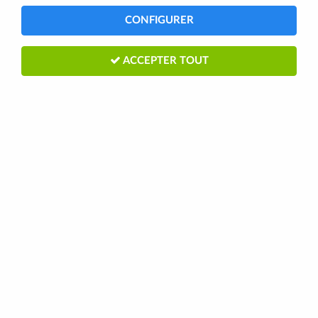
CONFIGURER
ACCEPTER TOUT
SHIMANO ETRIER FREIN AV/AR
HYDRO NOIR BR-MT200
Soyez le premier à donner votre avis !