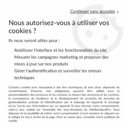
Continuer sans accepter
Nous autorisez-vous à utiliser vos
cookies ?
Ils nous seront utiles pour :
0
Améliorer l'interface et les fonctionnalités du site
Mesurer les campagnes marketing et proposer des
mises à jour sur nos produits
Accueil
>
VTT
>
FREINS
>
Freins à disque
>
SHIMANO Etrier Frein
Gérer l'authentification et surveiller les erreurs
Av/Ar Hydro Noir BR-MT200
techniques
Certains cookies sont nécessaires à des fins techniques, ils sont donc dispensés de
consentement. D'autres, non obligatoires, peuvent être utilisés pour la
personnalisation des annonces et du contenu, la mesure des annonces et du contenu,
la connaissance de l'audience et le développement de produits, les données de
géolocalisation précises et l'identification par le balayage de l'appareil, le stockage
et/ou l'accès aux informations sur un appareil. Si vous donnez votre consentement,
celui-ci sera valable sur l’ensemble des sous-domaines de VeloBoutiquePro. Vous
disposez de la possibilité de retirer votre consentement à tout moment en cliquant sur
le widget en bas à droite de la page. Pour en savoir plus, consulter notre politique de
cookie.