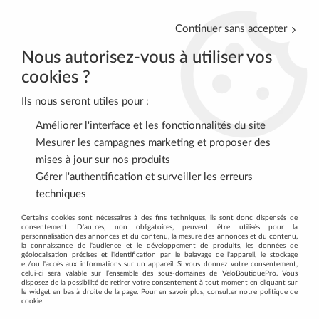
Continuer sans accepter
Nous autorisez-vous à utiliser vos
cookies ?
Ils nous seront utiles pour :
0
Améliorer l'interface et les fonctionnalités du site
Mesurer les campagnes marketing et proposer des
mises à jour sur nos produits
Accueil
>
VTT
>
FREINS
>
Pattes D'Etriers Disque
>
SHIMANO
Gérer l'authentification et surveiller les erreurs
Adaptateur Frein Disc 180mm AR SM-MA90-R180 Post/Standard
techniques
Certains cookies sont nécessaires à des fins techniques, ils sont donc dispensés de
consentement. D'autres, non obligatoires, peuvent être utilisés pour la
personnalisation des annonces et du contenu, la mesure des annonces et du contenu,
la connaissance de l'audience et le développement de produits, les données de
géolocalisation précises et l'identification par le balayage de l'appareil, le stockage
et/ou l'accès aux informations sur un appareil. Si vous donnez votre consentement,
celui-ci sera valable sur l’ensemble des sous-domaines de VeloBoutiquePro. Vous
disposez de la possibilité de retirer votre consentement à tout moment en cliquant sur
le widget en bas à droite de la page. Pour en savoir plus, consulter notre politique de
cookie.