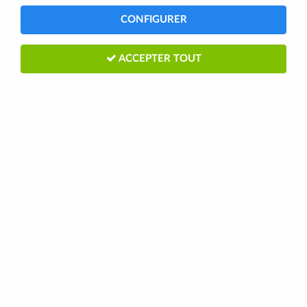
CONFIGURER
ACCEPTER TOUT
SHIMANO ADAPTATEUR FREIN DISC
180MM AR SM-MA90-R180
POST/STANDARD