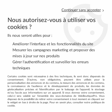
Continuer sans accepter
Nous autorisez-vous à utiliser vos
cookies ?
Ils nous seront utiles pour :
0
Améliorer l'interface et les fonctionnalités du site
Mesurer les campagnes marketing et proposer des
mises à jour sur nos produits
Accueil
>
VTT
>
FREINS
>
Pattes D'Etriers Disque
>
SHIMANO
Gérer l'authentification et surveiller les erreurs
Adaptateur Frein Disc 203mm AV SM-MA-F203 Post/Post
techniques
Certains cookies sont nécessaires à des fins techniques, ils sont donc dispensés de
consentement. D'autres, non obligatoires, peuvent être utilisés pour la
personnalisation des annonces et du contenu, la mesure des annonces et du contenu,
la connaissance de l'audience et le développement de produits, les données de
géolocalisation précises et l'identification par le balayage de l'appareil, le stockage
et/ou l'accès aux informations sur un appareil. Si vous donnez votre consentement,
celui-ci sera valable sur l’ensemble des sous-domaines de VeloBoutiquePro. Vous
disposez de la possibilité de retirer votre consentement à tout moment en cliquant sur
le widget en bas à droite de la page. Pour en savoir plus, consulter notre politique de
cookie.