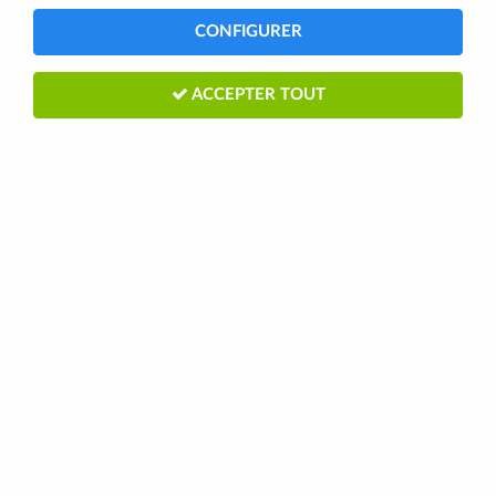
CONFIGURER
ACCEPTER TOUT
SHIMANO ADAPTATEUR FREIN DISC
203MM AV SM-MA-F203 POST/POST
Soyez le premier à donner votre avis !