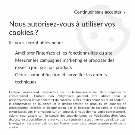
Continuer sans accepter
Nous autorisez-vous à utiliser vos
cookies ?
Ils nous seront utiles pour :
0
Améliorer l'interface et les fonctionnalités du site
Mesurer les campagnes marketing et proposer des
mises à jour sur nos produits
Accueil
>
ROUTE
>
PNEUS-CHAMBRES
>
Préventif et réparation
Gérer l'authentification et surveiller les erreurs
techniques
PRÉVENTIF ET RÉPARATION
Certains cookies sont nécessaires à des fins techniques, ils sont donc dispensés de
consentement. D'autres, non obligatoires, peuvent être utilisés pour la
personnalisation des annonces et du contenu, la mesure des annonces et du contenu,
la connaissance de l'audience et le développement de produits, les données de
géolocalisation précises et l'identification par le balayage de l'appareil, le stockage
et/ou l'accès aux informations sur un appareil. Si vous donnez votre consentement,
celui-ci sera valable sur l’ensemble des sous-domaines de VeloBoutiquePro. Vous
disposez de la possibilité de retirer votre consentement à tout moment en cliquant sur
TRIER & FILTRER
le widget en bas à droite de la page. Pour en savoir plus, consulter notre politique de
cookie.