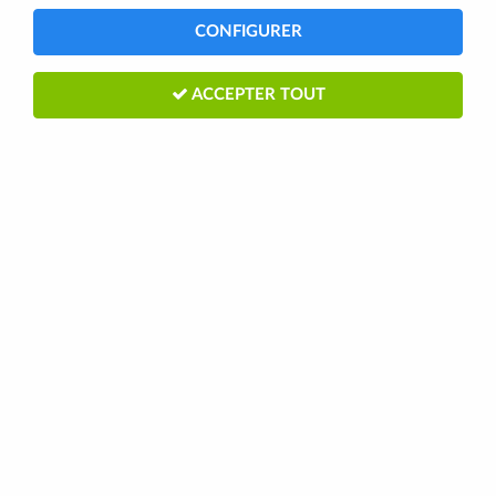
CONFIGURER
38 articles
ACCEPTER TOUT
CPA
Pneu 12 1/2X1,75 noir crampon 47-203