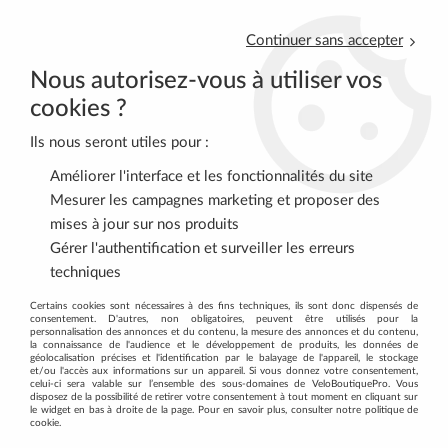
Continuer sans accepter
Nous autorisez-vous à utiliser vos
cookies ?
Ils nous seront utiles pour :
0
Améliorer l'interface et les fonctionnalités du site
Mesurer les campagnes marketing et proposer des
mises à jour sur nos produits
Accueil
>
ROUTE
>
PNEUS-CHAMBRES
>
Gérer l'authentification et surveiller les erreurs
Pneus enfants et adultes traditionnels
techniques
PNEUS ENFANTS ET ADULTES
Certains cookies sont nécessaires à des fins techniques, ils sont donc dispensés de
consentement. D'autres, non obligatoires, peuvent être utilisés pour la
TRADITIONNELS
personnalisation des annonces et du contenu, la mesure des annonces et du contenu,
la connaissance de l'audience et le développement de produits, les données de
géolocalisation précises et l'identification par le balayage de l'appareil, le stockage
et/ou l'accès aux informations sur un appareil. Si vous donnez votre consentement,
celui-ci sera valable sur l’ensemble des sous-domaines de VeloBoutiquePro. Vous
disposez de la possibilité de retirer votre consentement à tout moment en cliquant sur
le widget en bas à droite de la page. Pour en savoir plus, consulter notre politique de
cookie.
TRIER & FILTRER