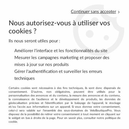
Continuer sans accepter
Nous autorisez-vous à utiliser vos
cookies ?
Ils nous seront utiles pour :
0
Améliorer l'interface et les fonctionnalités du site
Mesurer les campagnes marketing et proposer des
mises à jour sur nos produits
Accueil
>
VTT
>
TRANSMISSION
>
Plateaux
>
Plateau VTT externe
Gérer l'authentification et surveiller les erreurs
MTBgear 9/10v 4 trous 104 mm BCR-43X BBB
techniques
Certains cookies sont nécessaires à des fins techniques, ils sont donc dispensés de
consentement. D'autres, non obligatoires, peuvent être utilisés pour la
personnalisation des annonces et du contenu, la mesure des annonces et du contenu,
la connaissance de l'audience et le développement de produits, les données de
géolocalisation précises et l'identification par le balayage de l'appareil, le stockage
et/ou l'accès aux informations sur un appareil. Si vous donnez votre consentement,
celui-ci sera valable sur l’ensemble des sous-domaines de VeloBoutiquePro. Vous
disposez de la possibilité de retirer votre consentement à tout moment en cliquant sur
le widget en bas à droite de la page. Pour en savoir plus, consulter notre politique de
cookie.