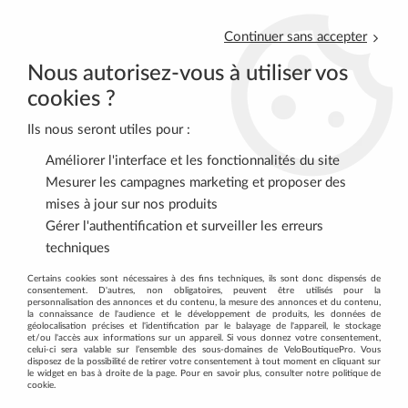
Continuer sans accepter
Nous autorisez-vous à utiliser vos
cookies ?
Ils nous seront utiles pour :
0
Améliorer l'interface et les fonctionnalités du site
Mesurer les campagnes marketing et proposer des
mises à jour sur nos produits
Accueil
>
VTT
>
TRANSMISSION
>
Cassettes
>
Cassette SHIMANO
Gérer l'authentification et surveiller les erreurs
10 Vitesses CS-M771-10 Deore XT
techniques
Certains cookies sont nécessaires à des fins techniques, ils sont donc dispensés de
consentement. D'autres, non obligatoires, peuvent être utilisés pour la
personnalisation des annonces et du contenu, la mesure des annonces et du contenu,
la connaissance de l'audience et le développement de produits, les données de
géolocalisation précises et l'identification par le balayage de l'appareil, le stockage
et/ou l'accès aux informations sur un appareil. Si vous donnez votre consentement,
celui-ci sera valable sur l’ensemble des sous-domaines de VeloBoutiquePro. Vous
disposez de la possibilité de retirer votre consentement à tout moment en cliquant sur
le widget en bas à droite de la page. Pour en savoir plus, consulter notre politique de
cookie.