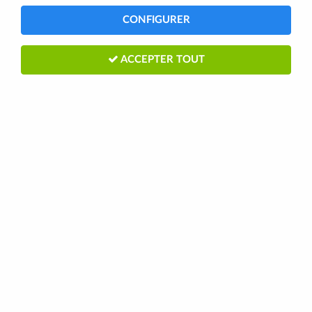
CONFIGURER
ACCEPTER TOUT
CASSETTE SHIMANO 10 VITESSES
CS-M771-10 DEORE XT
Soyez le premier à donner votre avis !