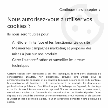
Continuer sans accepter
Nous autorisez-vous à utiliser vos
cookies ?
Ils nous seront utiles pour :
0
Améliorer l'interface et les fonctionnalités du site
Mesurer les campagnes marketing et proposer des
mises à jour sur nos produits
Accueil
>
VELOS COMPLETS
>
VELOS DE ROUTE
>
Gérer l'authentification et surveiller les erreurs
Vélos de Route fin de série
>
Orbea Orca M20i Team 2025
techniques
Certains cookies sont nécessaires à des fins techniques, ils sont donc dispensés de
Soldes
-
31
%
consentement. D'autres, non obligatoires, peuvent être utilisés pour la
personnalisation des annonces et du contenu, la mesure des annonces et du contenu,
la connaissance de l'audience et le développement de produits, les données de
géolocalisation précises et l'identification par le balayage de l'appareil, le stockage
et/ou l'accès aux informations sur un appareil. Si vous donnez votre consentement,
celui-ci sera valable sur l’ensemble des sous-domaines de VeloBoutiquePro. Vous
disposez de la possibilité de retirer votre consentement à tout moment en cliquant sur
le widget en bas à droite de la page. Pour en savoir plus, consulter notre politique de
cookie.