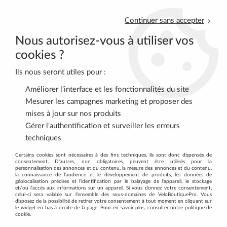
Continuer sans accepter
Nous autorisez-vous à utiliser vos
cookies ?
Ils nous seront utiles pour :
0
Améliorer l'interface et les fonctionnalités du site
Mesurer les campagnes marketing et proposer des
mises à jour sur nos produits
Accueil
>
VELOS COMPLETS
>
VELOS ELECTRIQUES
>
Gérer l'authentification et surveiller les erreurs
Vélos de Route à assistance électrique
>
ORBEA Gain M20i 2024
techniques
Certains cookies sont nécessaires à des fins techniques, ils sont donc dispensés de
Soldes
-
25
%
consentement. D'autres, non obligatoires, peuvent être utilisés pour la
personnalisation des annonces et du contenu, la mesure des annonces et du contenu,
la connaissance de l'audience et le développement de produits, les données de
géolocalisation précises et l'identification par le balayage de l'appareil, le stockage
et/ou l'accès aux informations sur un appareil. Si vous donnez votre consentement,
celui-ci sera valable sur l’ensemble des sous-domaines de VeloBoutiquePro. Vous
disposez de la possibilité de retirer votre consentement à tout moment en cliquant sur
le widget en bas à droite de la page. Pour en savoir plus, consulter notre politique de
cookie.