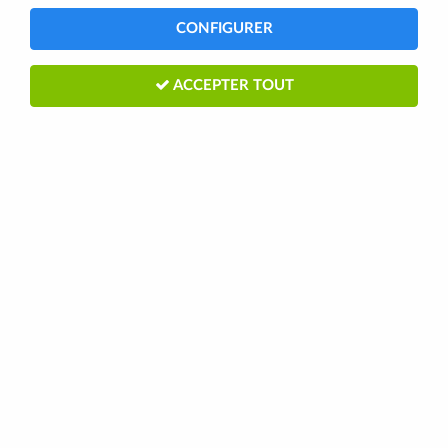
CONFIGURER
2 articles
ACCEPTER TOUT
ETXEONDO
Genouillieres ETXEONDO Urri Noir
Taille L