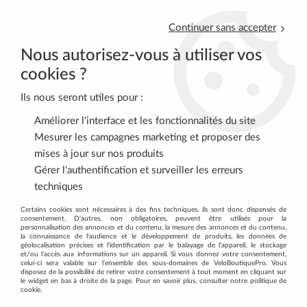
Continuer sans accepter
Nous autorisez-vous à utiliser vos
cookies ?
Ils nous seront utiles pour :
0
Améliorer l'interface et les fonctionnalités du site
Mesurer les campagnes marketing et proposer des
mises à jour sur nos produits
Accueil
>
EQUIPEMENT CYCLISTE
>
ROUTE
>
Genouillères
Gérer l'authentification et surveiller les erreurs
techniques
DÉCOUVREZ NOTRE GAMME DE
Certains cookies sont nécessaires à des fins techniques, ils sont donc dispensés de
consentement. D'autres, non obligatoires, peuvent être utilisés pour la
GENOUILLÈRES
personnalisation des annonces et du contenu, la mesure des annonces et du contenu,
la connaissance de l'audience et le développement de produits, les données de
géolocalisation précises et l'identification par le balayage de l'appareil, le stockage
et/ou l'accès aux informations sur un appareil. Si vous donnez votre consentement,
celui-ci sera valable sur l’ensemble des sous-domaines de VeloBoutiquePro. Vous
disposez de la possibilité de retirer votre consentement à tout moment en cliquant sur
le widget en bas à droite de la page. Pour en savoir plus, consulter notre politique de
cookie.
TRIER & FILTRER