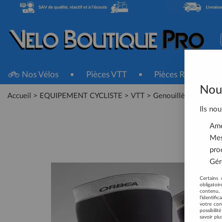
Nos Vélos
Pièces VTT
Pièces Route
Nous
Accueil
>
EQUIPEMENT CYCLISTE
>
VTT
>
Genouillères
>
GENO
Ils nou
Amél
Mes
pro
Gére
Certains 
obligatoi
contenu, 
l'identifi
votre con
possibili
savoir plu