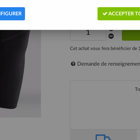
Expédié sous 24h
FIGURER
ACCEPTER T
Cet achat vous fera bénéficier de
Demande de renseignemen