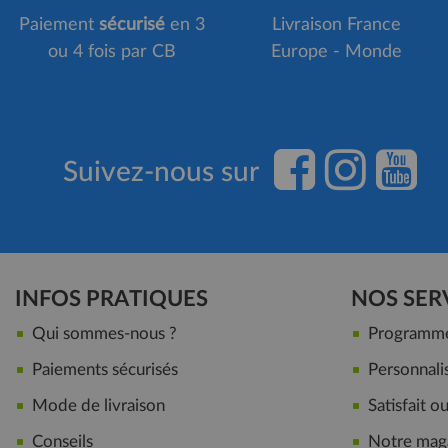
Paiement
sécurisé
en 3
Livraison France
ou 4 fois par CB
Europe - Monde
Suivez-nous sur
INFOS PRATIQUES
NOS SER
Qui sommes-nous ?
Programme 
Paiements sécurisés
Personnalis
Mode de livraison
Satisfait 
Conseils
Notre maga