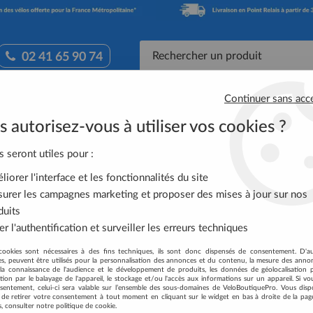
02 41 65 90 74
Continuer sans acc
Accessoires Vélo
Équipement Cycliste
Nutrit
 autorisez-vous à utiliser vos cookies ?
UILLERES ORBEA NoireS Taille S
s seront utiles pour :
iorer l'interface et les fonctionnalités du site
urer les campagnes marketing et proposer des mises à jour sur nos
GENOUILLERES ORB
duits
Soyez le premier à donner votre
r l'authentification et surveiller les erreurs techniques
24
,
95
€
TTC
cookies sont nécessaires à des fins techniques, ils sont donc dispensés de consentement. D'a
au lie
res, peuvent être utilisés pour la personnalisation des annonces et du contenu, la mesure des anno
la connaissance de l'audience et le développement de produits, les données de géolocalisation p
cation par le balayage de l'appareil, le stockage et/ou l'accès aux informations sur un appareil. Si 
Réf. :
VEGNMOB1001990NS
sentement, celui-ci sera valable sur l’ensemble des sous-domaines de VeloBoutiquePro. Vous disp
té de retirer votre consentement à tout moment en cliquant sur le widget en bas à droite de la pag
Conception minimaliste super légèr
s, consulter notre politique de cookie.