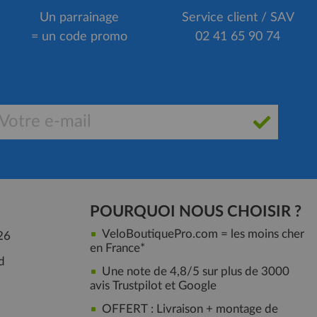
Un parrainage
Service client / SAV
= un code promo
02 41 65 90 74
POURQUOI NOUS CHOISIR ?
VeloBoutiquePro.com = les moins cher
26
en France*
d
Une note de 4,8/5 sur plus de 3000
avis Trustpilot et Google
OFFERT : Livraison + montage de