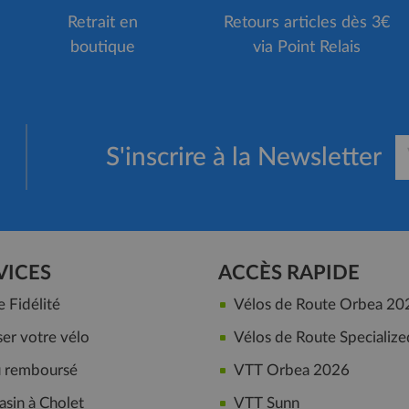
Retrait en
Retours articles dès 3€
boutique
via Point Relais
S'inscrire à la Newsletter
VICES
ACCÈS RAPIDE
Fidélité
Vélos de Route Orbea 20
er votre vélo
Vélos de Route Specialize
ou remboursé
VTT Orbea 2026
sin à Cholet
VTT Sunn