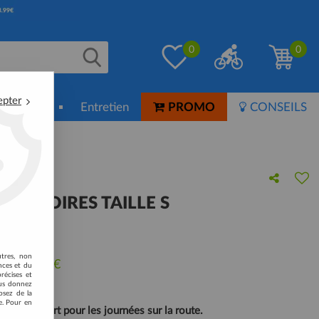
0
0
epter
ion-Soin
Entretien
PROMO
CONSEILS
EA NOIRES TAILLE S
 avis !
utres, non
u de
40,00
€
nces et du
récises et
vous donnez
osez de la
e. Pour en
e et confort pour les journées sur la route.