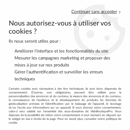
Continuer sans accepter
Nous autorisez-vous à utiliser vos
cookies ?
Ils nous seront utiles pour :
0
Améliorer l'interface et les fonctionnalités du site
Mesurer les campagnes marketing et proposer des
mises à jour sur nos produits
Accueil
>
VELOS COMPLETS
>
VELOS ELECTRIQUES
>
Gérer l'authentification et surveiller les erreurs
VTC à assistance électrique
>
Vélo Specialized Vado Sl 5.0 St Eq 2
techniques
Satin Deep Lake Metallic/Black Liquid Metal Frost
Certains cookies sont nécessaires à des fins techniques, ils sont donc dispensés de
consentement. D'autres, non obligatoires, peuvent être utilisés pour la
personnalisation des annonces et du contenu, la mesure des annonces et du contenu,
la connaissance de l'audience et le développement de produits, les données de
géolocalisation précises et l'identification par le balayage de l'appareil, le stockage
et/ou l'accès aux informations sur un appareil. Si vous donnez votre consentement,
celui-ci sera valable sur l’ensemble des sous-domaines de VeloBoutiquePro. Vous
disposez de la possibilité de retirer votre consentement à tout moment en cliquant sur
le widget en bas à droite de la page. Pour en savoir plus, consulter notre politique de
cookie.