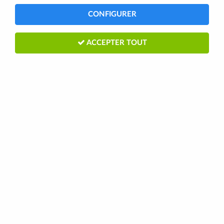
CONFIGURER
ACCEPTER TOUT
SQUIRT LUBE CIRE/LUBRIFIANT
CHAINE VELO