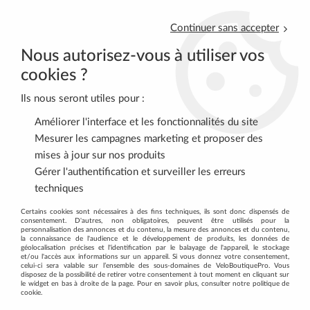
Continuer sans accepter
Nous autorisez-vous à utiliser vos
cookies ?
Ils nous seront utiles pour :
0
Améliorer l'interface et les fonctionnalités du site
Mesurer les campagnes marketing et proposer des
mises à jour sur nos produits
Accueil
>
ENTRETIEN
>
Produits d'entretien
>
Squirt Lube
Gérer l'authentification et surveiller les erreurs
Cire/Lubrifiant Chaine Velo
techniques
Certains cookies sont nécessaires à des fins techniques, ils sont donc dispensés de
consentement. D'autres, non obligatoires, peuvent être utilisés pour la
personnalisation des annonces et du contenu, la mesure des annonces et du contenu,
la connaissance de l'audience et le développement de produits, les données de
géolocalisation précises et l'identification par le balayage de l'appareil, le stockage
et/ou l'accès aux informations sur un appareil. Si vous donnez votre consentement,
celui-ci sera valable sur l’ensemble des sous-domaines de VeloBoutiquePro. Vous
disposez de la possibilité de retirer votre consentement à tout moment en cliquant sur
le widget en bas à droite de la page. Pour en savoir plus, consulter notre politique de
cookie.