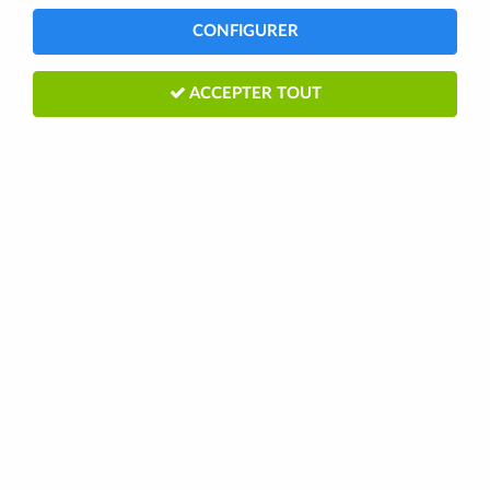
CONFIGURER
ACCEPTER TOUT
ROUE LIBRE SHIMANO A VISSER 7V
MF-TZ500 14-28
2
Avis
Donnez votre avis