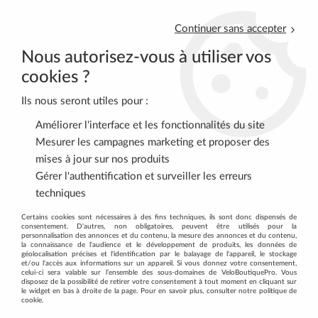
Continuer sans accepter
Nous autorisez-vous à utiliser vos
cookies ?
Ils nous seront utiles pour :
0
Améliorer l'interface et les fonctionnalités du site
Mesurer les campagnes marketing et proposer des
mises à jour sur nos produits
Accueil
>
VTT
>
TRANSMISSION
>
Roues Libres
>
Roue Libre
Gérer l'authentification et surveiller les erreurs
SHIMANO A Visser 7v MF-TZ500 14-28
techniques
Certains cookies sont nécessaires à des fins techniques, ils sont donc dispensés de
consentement. D'autres, non obligatoires, peuvent être utilisés pour la
personnalisation des annonces et du contenu, la mesure des annonces et du contenu,
la connaissance de l'audience et le développement de produits, les données de
géolocalisation précises et l'identification par le balayage de l'appareil, le stockage
et/ou l'accès aux informations sur un appareil. Si vous donnez votre consentement,
celui-ci sera valable sur l’ensemble des sous-domaines de VeloBoutiquePro. Vous
disposez de la possibilité de retirer votre consentement à tout moment en cliquant sur
le widget en bas à droite de la page. Pour en savoir plus, consulter notre politique de
cookie.